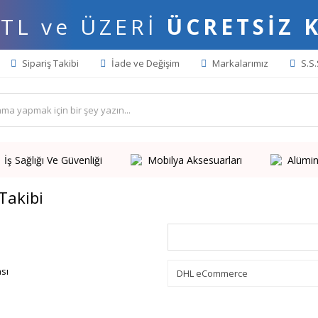
 TL ve ÜZERİ
ÜCRETSİZ 
Sipariş Takibi
İade ve Değişim
Markalarımız
S.S.
İş Sağlığı Ve Güvenliği
Mobilya Aksesuarları
Alümin
Takibi
sı