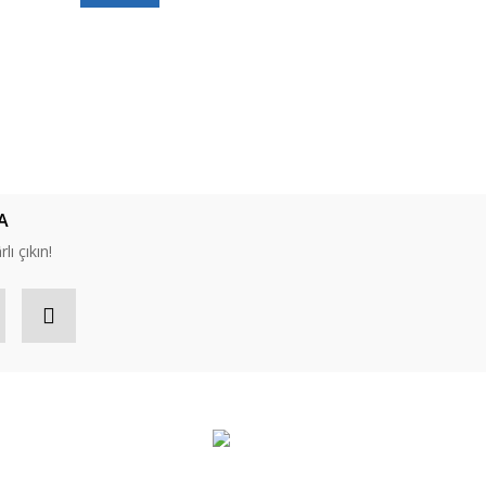
A
lı çıkın!