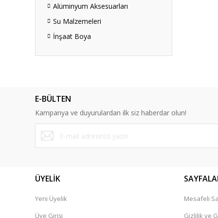
Alüminyum Aksesuarları
Su Malzemeleri
İnşaat Boya
E-BÜLTEN
Kampanya ve duyurulardan ilk siz haberdar olun!
ÜYELİK
SAYFALA
Yeni Üyelik
Mesafeli Sa
Üye Girişi
Gizlilik ve 