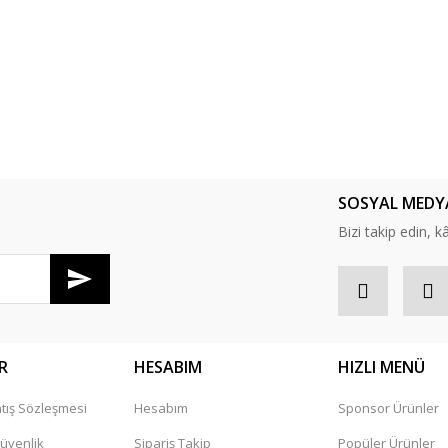
SOSYAL MEDY
Bizi takip edin, kâr
R
HESABIM
HIZLI MENÜ
tış Sözleşmesi
Hesabım
Sponsor Ürünler
Güvenlik
Sipariş Takip
Popüler Ürünler