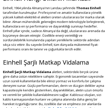
Einhell, 1964 yılında Almanya'nın Landau şehrinde
Thomas Einhell
tarafından kurulmuştur. Profesyonel ve amatör kullanıcılara yönelik
yüksek kaliteli elektrikli el aletleri üreten uluslararası bir marka olarak
bilinir. Alman mühendislik geleneğini modern teknolojiyle birleştirerek,
kullanıcılara en iyi performansı ve dayanıklılığı sunmayı hedefler.
Einhell yıllar içinde, sadece Almanya'da değil, uluslararası arenada da
büyümeye devam etmiştir. Özellikle enerji verimliliği ve
sürdürülebilirlik konularında yapılan yeniliklerle sektörde adından
sıkça söz ettirir. Bu sayede Einhell, tüm dünyada mükemmel fiyat-
performans oranı ile tanınır ve çoğunlukla tercih edilir.
Einhell Şarjlı Matkap Vidalama
Einhell Şarjlı Matkap Vidalama
aletleri, sektördeki birçok ürüne
göre daha üstün niteliklere sahiptir. Ergonomik tasarımları sayesinde
uzun süreli kullanımlarda bile elinizi yormaz ve konforlu bir çalışma
deneyimi sunar. Güçlü performansları, derin ve düzgün delikler açma
kapasitesiyle kendini gösterirken, dayanıklılıkları, aletin uzun ömürlü
ve verimli bir şekilde kullanılabilmesini sağlar. Kablosuz oluşları, sizi
kablo karmaşasından kurtarır ve çalışma alanında daha geniş bir
hareket özgürlüğü tanır. Bu, özellikle dar ve erişilmesi zor alanlarda