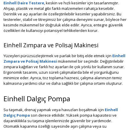
Einhell Daire Testere
, keskin ve hızlı kesimler için tasarlanmıştır.
Ahşap, plastik ve metal gibi farklı malzemeleri rahatça kesebilir.
Derinlik ve açı ayarları ile özelleştirilebilir kesimler yapabilirsiniz. Bu
testereler, stabil ve titreşimsiz bir çalışma deneyimi sunar, böylece her
kesimde mükemmel bir doğruluk elde edilir. Ayrıca, entegre güvenlik
özellikleri ile kullanıcıyı potansiyel tehlikelerden korur.
Einhell Zımpara ve Polisaj Makinesi
Yüzeyleri pürüzsüzleştirmek ve parlak bir bitiş elde etmek için
Einhell
Zımpara ve Polisaj Makinesi
mükemmel bir seçimdir. Değiştirilebilir
zımpara kağıtları ve farklı hız ayarları ile çok yönlü bir kullanım sunar.
Ergonomik tasarımı, uzun süreli çalışmalarda bile el yorgunluğunu
minimize eder. Ayrıca, toz toplama haznesi, çalışma alanınızın temiz
kalmasına yardımcı olur ve daha sağlıklı bir çalışma ortamı oluşturur.
Einhell Dalgıç Pompa
Su taşımak, drenaj yapmak veya havuzları boşaltmak için
Einhell
Dalgıç Pompa
son derece etkilidir. Yüksek pompa kapasitesi ve
dayanıklılıkla su taşıma işlemlerinizde güvenilir bir yardımcıdır.
Otomatik kapanma özelliği sayesinde aşırı çalışma veya su