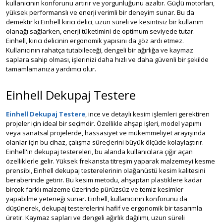
kullanıcının konforunu artırır ve yorgunluğunu azaltır. Güçlü motorları,
yüksek performanslı ve enerji verimli bir deneyim sunar. Bu da
demektir ki Einhell kırıcı delici, uzun süreli ve kesintisiz bir kullanım
olanağı sağlarken, enerji tüketimini de optimum seviyede tutar.
Einhell, kırıcı delicinin ergonomik yapısını da göz ardı etmez.
Kullanıcının rahatça tutabileceği, dengeli bir ağırlığa ve kaymaz
saplara sahip olması, işlerinizi daha hızlı ve daha güvenli bir şekilde
tamamlamanıza yardımcı olur.
Einhell Dekupaj Testere
Einhell Dekupaj Testere
, ince ve detaylı kesim işlemleri gerektiren
projeler için ideal bir seçimdir. Özellikle ahşap işleri, model yapımı
veya sanatsal projelerde, hassasiyet ve mükemmeliyet arayışında
olanlar için bu cihaz, çalışma süreçlerini büyük ölçüde kolaylaştırır.
Einhell'in dekupaj testereleri, bu alanda kullanıcılara çığır açan
özelliklerle gelir. Yüksek frekansta titreşim yaparak malzemeyi kesme
prensibi, Einhell dekupaj testerelerinin olağanüstü kesim kalitesini
beraberinde getirir. Bu kesim metodu, ahşaptan plastiklere kadar
birçok farklı malzeme üzerinde pürüzsüz ve temiz kesimler
yapabilme yeteneği sunar. Einhell, kullanıcının konforunu da
düşünerek, dekupaj testerelerini hafif ve ergonomik bir tasarımla
üretir. Kaymaz sapları ve dengeli ağırlık dağılımı, uzun süreli