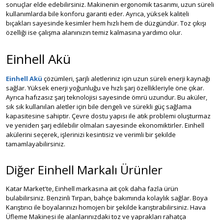
sonuçlar elde edebilirsiniz. Makinenin ergonomik tasarımı, uzun süreli
kullanımlarda bile konforu garanti eder. Ayrıca, yüksek kaliteli
bıçakları sayesinde kesimler hem hızlı hem de düzgündür. Toz çıkışı
özelliği ise çalışma alanınızın temiz kalmasına yardımcı olur.
Einhell Akü
Einhell Akü
çözümleri, şarjlı aletleriniz için uzun süreli enerji kaynağı
sağlar. Yüksek enerji yoğunluğu ve hızlı şarj özellikleriyle öne çıkar.
Ayrıca hafızasız şarj teknolojisi sayesinde ömrü uzundur. Bu aküler,
sık sık kullanılan aletler için bile dengeli ve sürekli güç sağlama
kapasitesine sahiptir. Çevre dostu yapısı ile atık problemi oluşturmaz
ve yeniden şarj edilebilir olmaları sayesinde ekonomiktirler. Einhell
akülerini seçerek, işlerinizi kesintisiz ve verimli bir şekilde
tamamlayabilirsiniz.
Diğer Einhell Markalı Ürünler
Katar Market'te, Einhell markasına ait çok daha fazla ürün
bulabilirsiniz. Benzinli Tırpan, bahçe bakımında kolaylık sağlar. Boya
Karıştırıcı ile boyalarınızı homojen bir şekilde karıştırabilirsiniz. Hava
Üfleme Makinesi ile alanlarınızdaki toz ve yaprakları rahatça