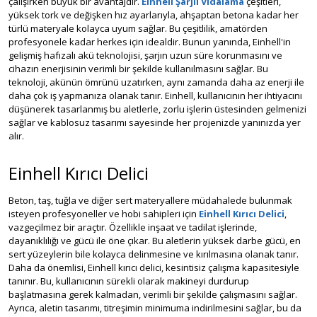
çalışırken büyük bir avantajdır.
Einhell Şarjlı Vidalama
çeşitleri,
yüksek tork ve değişken hız ayarlarıyla, ahşaptan betona kadar her
türlü materyale kolayca uyum sağlar. Bu çeşitlilik, amatörden
profesyonele kadar herkes için idealdir. Bunun yanında, Einhell'in
gelişmiş hafızalı akü teknolojisi, şarjın uzun süre korunmasını ve
cihazın enerjisinin verimli bir şekilde kullanılmasını sağlar. Bu
teknoloji, akünün ömrünü uzatırken, aynı zamanda daha az enerji ile
daha çok iş yapmanıza olanak tanır. Einhell, kullanıcının her ihtiyacını
düşünerek tasarlanmış bu aletlerle, zorlu işlerin üstesinden gelmenizi
sağlar ve kablosuz tasarımı sayesinde her projenizde yanınızda yer
alır.
Einhell Kırıcı Delici
Beton, taş, tuğla ve diğer sert materyallere müdahalede bulunmak
isteyen profesyoneller ve hobi sahipleri için
Einhell Kırıcı Delici
,
vazgeçilmez bir araçtır. Özellikle inşaat ve tadilat işlerinde,
dayanıklılığı ve gücü ile öne çıkar. Bu aletlerin yüksek darbe gücü, en
sert yüzeylerin bile kolayca delinmesine ve kırılmasına olanak tanır.
Daha da önemlisi, Einhell kırıcı delici, kesintisiz çalışma kapasitesiyle
tanınır. Bu, kullanıcının sürekli olarak makineyi durdurup
başlatmasına gerek kalmadan, verimli bir şekilde çalışmasını sağlar.
Ayrıca, aletin tasarımı, titreşimin minimuma indirilmesini sağlar, bu da