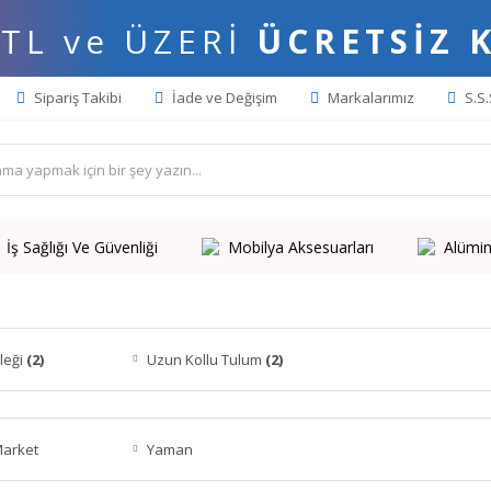
 TL ve ÜZERİ
ÜCRETSİZ 
Sipariş Takibi
İade ve Değişim
Markalarımız
S.S.
İş Sağlığı Ve Güvenliği
Mobilya Aksesuarları
Alümin
leği
(2)
Uzun Kollu Tulum
(2)
Market
Yaman