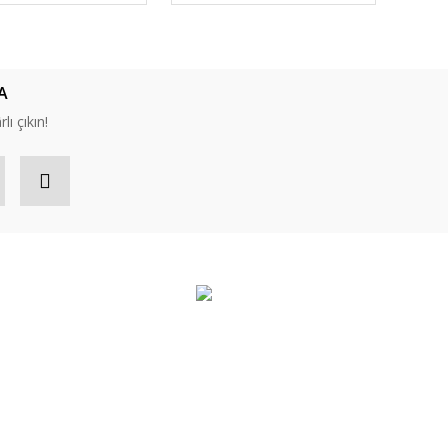
A
lı çıkın!