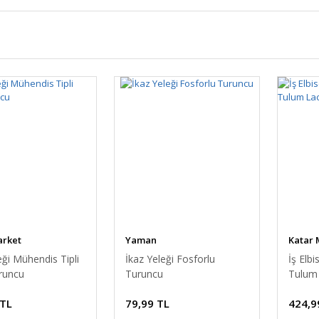
arket
Yaman
Katar 
eği Mühendis Tipli
İkaz Yeleği Fosforlu
İş Elb
uruncu
Turuncu
Tulum 
 TL
79,99 TL
424,9