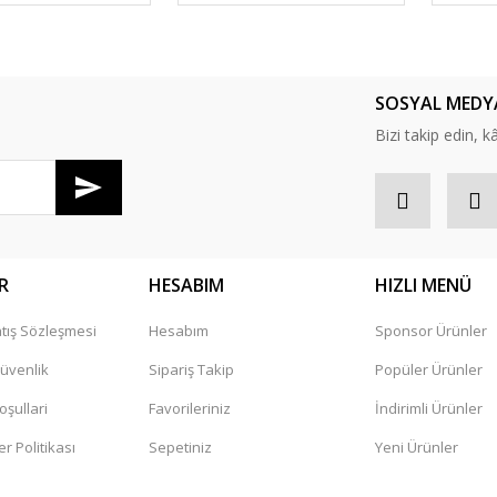
SOSYAL MEDY
Bizi takip edin, kâr
R
HESABIM
HIZLI MENÜ
tış Sözleşmesi
Hesabım
Sponsor Ürünler
Güvenlik
Sipariş Takip
Popüler Ürünler
oşullari
Favorileriniz
İndirimli Ürünler
er Politikası
Sepetiniz
Yeni Ürünler