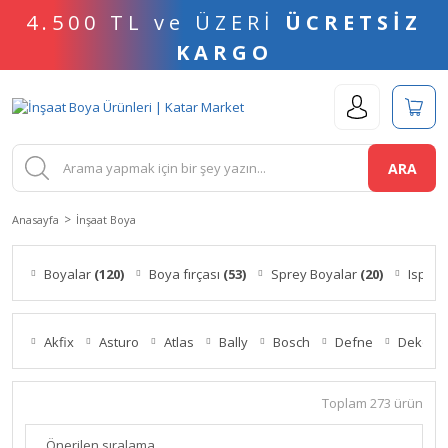
4.500 TL ve ÜZERİ
ÜCRETSİZ
KARGO
ARA
Anasayfa
İnşaat Boya
Boyalar
(120)
Boya fırçası
(53)
Sprey Boyalar
(20)
Ispatu
Akfix
Asturo
Atlas
Bally
Bosch
Defne
Dekor
Toplam 273 ürün