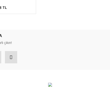
8 TL
A
lı çıkın!