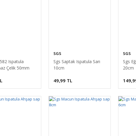
SGS
SGS
582 Ispatula
Sgs Saptak Ispatula Sarı
Sgs Eğr
az Çelik 50mm
10cm
20cm
TL
49,99 TL
149,9