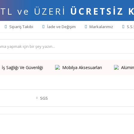
 TL ve ÜZERİ
ÜCRETSİZ 
Sipariş Takibi
İade ve Değişim
Markalarımız
S.S.
İş Sağlığı Ve Güvenliği
Mobilya Aksesuarları
Alümin
SGS