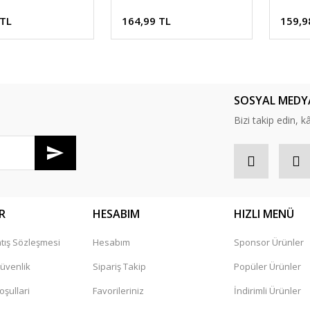
Cm
 TL
164,99 TL
159,9
SOSYAL MEDY
Bizi takip edin, kâr
R
HESABIM
HIZLI MENÜ
tış Sözleşmesi
Hesabım
Sponsor Ürünler
Güvenlik
Sipariş Takip
Popüler Ürünler
oşullari
Favorileriniz
İndirimli Ürünler