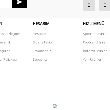
R
HESABIM
HIZLI MENÜ
tış Sözleşmesi
Hesabım
Sponsor Ürünler
Güvenlik
Sipariş Takip
Popüler Ürünler
oşullari
Favorileriniz
İndirimli Ürünler
er Politikası
Sepetiniz
Yeni Ürünler