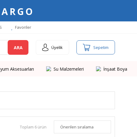
KARGO
S
Favoriler
ARA
Üyelik
Sepetim
yum Aksesuarları
Su Malzemeleri
İnşaat Boya
Toplam 6 ürün