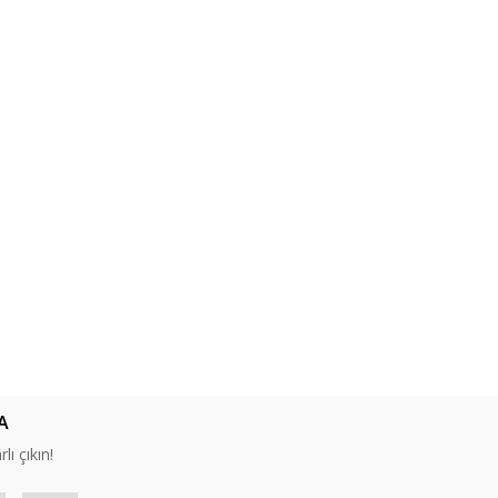
A
lı çıkın!