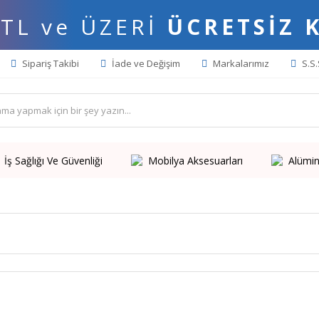
 TL ve ÜZERİ
ÜCRETSİZ 
Sipariş Takibi
İade ve Değişim
Markalarımız
S.S.
İş Sağlığı Ve Güvenliği
Mobilya Aksesuarları
Alümin