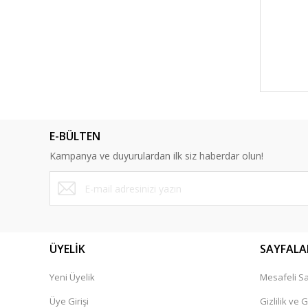
E-BÜLTEN
Kampanya ve duyurulardan ilk siz haberdar olun!
ÜYELİK
SAYFALA
Yeni Üyelik
Mesafeli Sa
Üye Girişi
Gizlilik ve 