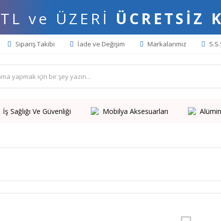
 TL ve ÜZERİ
ÜCRETSİZ 
Sipariş Takibi
İade ve Değişim
Markalarımız
S.S.
İş Sağlığı Ve Güvenliği
Mobilya Aksesuarları
Alümin