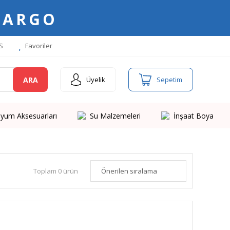
KARGO
S
Favoriler
ARA
Üyelik
Sepetim
yum Aksesuarları
Su Malzemeleri
İnşaat Boya
Toplam 0 ürün