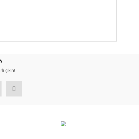
A
lı çıkın!