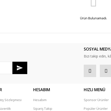
Ürün Bulunamadı.
SOSYAL MEDY
Bizi takip edin, kâr
R
HESABIM
HIZLI MENÜ
tış Sözleşmesi
Hesabım
Sponsor Ürünler
Güvenlik
Sipariş Takip
Popüler Ürünler