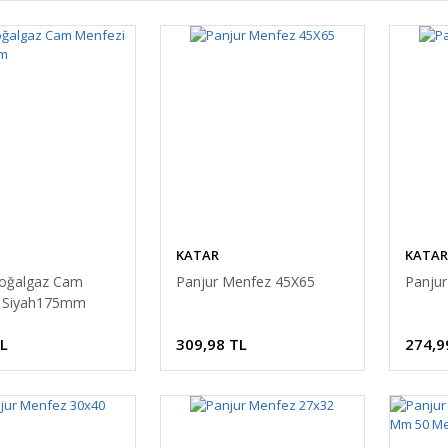
KATAR
KATAR
oğalgaz Cam
Panjur Menfez 45X65
Panju
i Siyah175mm
TL
309,98 TL
274,9