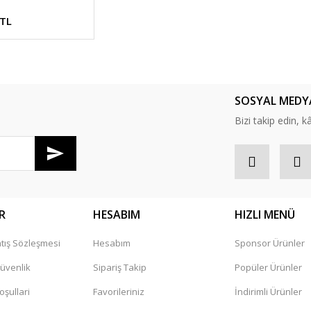
 TL
SOSYAL MEDY
Bizi takip edin, kâr
R
HESABIM
HIZLI MENÜ
tış Sözleşmesi
Hesabım
Sponsor Ürünler
Güvenlik
Sipariş Takip
Popüler Ürünler
oşullari
Favorileriniz
İndirimli Ürünler