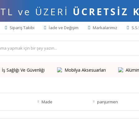
 TL ve ÜZERİ
ÜCRETSİZ 
Sipariş Takibi
İade ve Değişim
Markalarımız
S.S.
İş Sağlığı Ve Güvenliği
Mobilya Aksesuarları
Alümin
Made
panjurmen