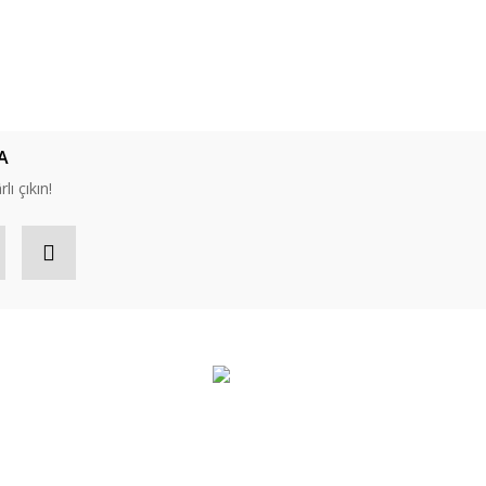
A
lı çıkın!