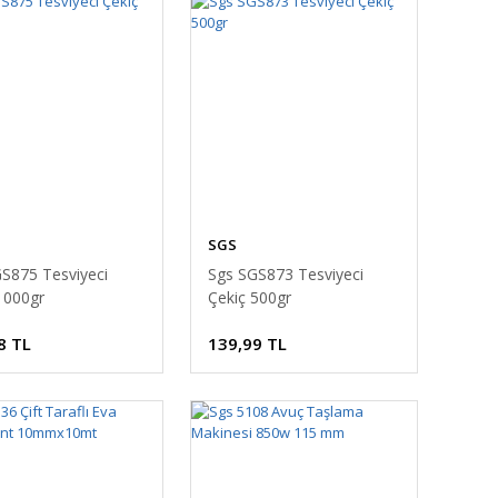
SGS
S875 Tesviyeci
Sgs SGS873 Tesviyeci
1000gr
Çekiç 500gr
8 TL
139,99 TL