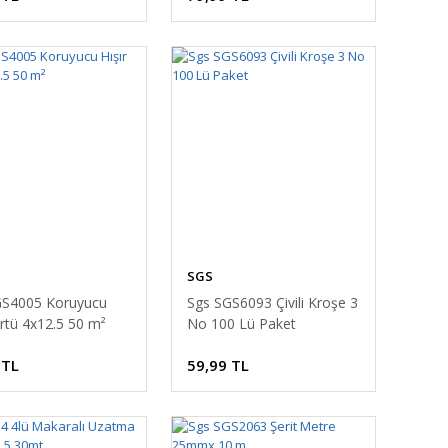
SGS
GS4005 Koruyucu
Sgs SGS6093 Çivili Kroşe 3
Örtü 4x12.5 50 m²
No 100 Lü Paket
 TL
59,99 TL