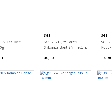
SGS
SGS
872 Tesviyeci
SGS 2521 Çift Taraflı
SGS 25
00gr
Silikonize Bant 24mmx2mt
Köpük
 TL
40,00 TL
24,98