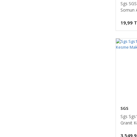
Sgs SGS
Somun 
19,99 
SGS
Sgs Sgs
Granit 
PLUS60
3.549,9