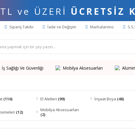
 TL ve ÜZERİ
ÜCRETSİZ 
Sipariş Takibi
İade ve Değişim
Markalarımız
S.S.
İş Sağlığı Ve Güvenliği
Mobilya Aksesuarları
Alümin
at
(116)
El Aletleri
(99)
İnşaat Boya
(48)
Mobilya Aksesuarları
zemeleri
(12)
(2)