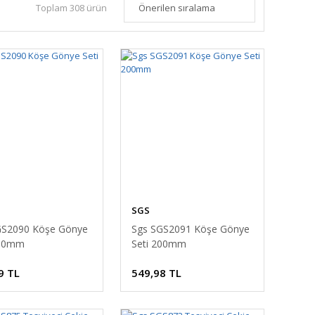
Toplam 308 ürün
SGS
GS2090 Köşe Gönye
Sgs SGS2091 Köşe Gönye
150mm
Seti 200mm
9 TL
549,98 TL