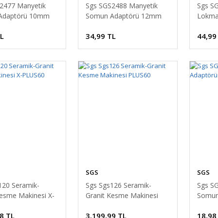
2477 Manyetik
Sgs SGS2488 Manyetik
Sgs S
Adaptörü 10mm
Somun Adaptörü 12mm
Lokma
TL
34,99 TL
44,99
SGS
SGS
120 Seramik-
Sgs Sgs126 Seramik-
Sgs S
Kesme Makinesi X-
Granit Kesme Makinesi
Somun
PLUS60
8 TL
3.199,99 TL
18,98