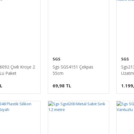
SGS
SGS
092 Çivili Kroşe 2
Sgs SGS4151 Çekpas
Sgs213
Lü Paket
55cm
Uzatm
TL
69,98 TL
1.199