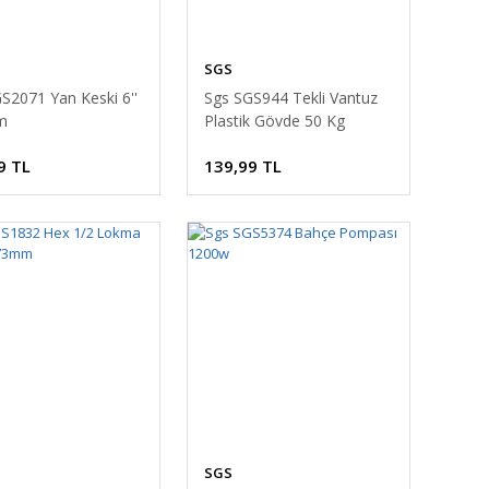
SGS
S2071 Yan Keski 6''
Sgs SGS944 Tekli Vantuz
m
Plastik Gövde 50 Kg
9 TL
139,99 TL
SGS