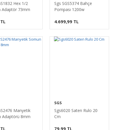
GS1832 Hex 1/2
Sgs SGS5374 Bahçe
 Adaptör 73mm
Pompası 1200w
 TL
4.699,99 TL
SGS
GS2476 Manyetik
Sgs6020 Saten Rulo 20
 Adaptörü 8mm
Cm
 TL
79,99 TL