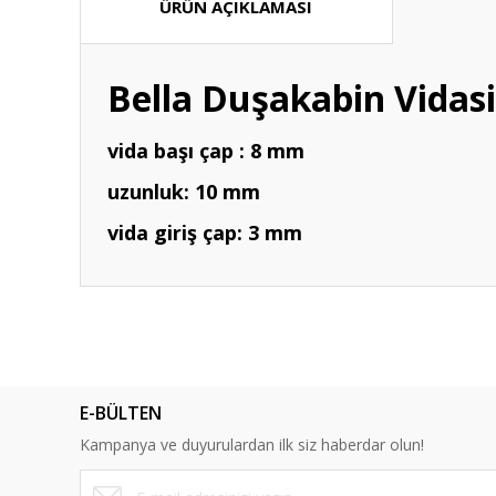
ÜRÜN AÇIKLAMASI
Bella Duşakabin Vidas
vida başı çap : 8 mm
uzunluk: 10 mm
vida giriş çap: 3 mm
Bu ürünün fiyat bilgisi, resim, ürün açıklamalarında ve diğ
Görüş ve önerileriniz için teşekkür ederiz.
Ürün resmi kalitesiz, bozuk veya görüntülenemiyor.
E-BÜLTEN
Ürün açıklamasında eksik bilgiler bulunuyor.
Kampanya ve duyurulardan ilk siz haberdar olun!
Ürün bilgilerinde hatalar bulunuyor.
Ürün fiyatı diğer sitelerden daha pahalı.