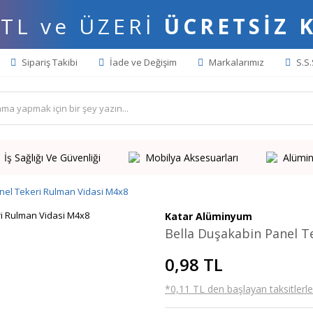
 TL ve ÜZERİ
ÜCRETSİZ 
Sipariş Takibi
İade ve Değişim
Markalarımız
S.S.
İş Sağlığı Ve Güvenliği
Mobilya Aksesuarları
Alümin
nel Tekeri Rulman Vidasi M4x8
Katar Alüminyum
Bella Duşakabin Panel T
0,98 TL
*0,11 TL den başlayan taksitlerle