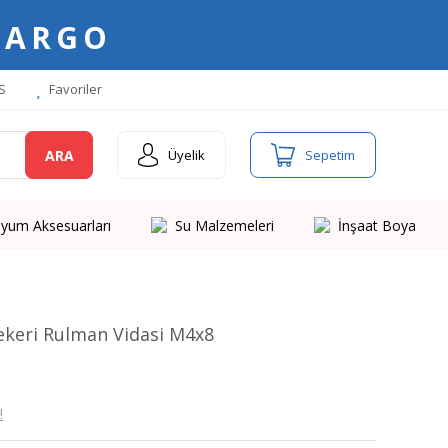
KARGO
S
Favoriler
ARA
Üyelik
Sepetim
yum Aksesuarları
Su Malzemeleri
İnşaat Boya
ekeri Rulman Vidasi M4x8
!