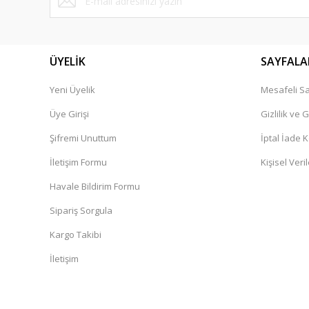
Bu ürüne benzer farklı alternatifler olmalı.
ÜYELİK
SAYFALA
Yeni Üyelik
Mesafeli Sa
Üye Girişi
Gizlilik ve 
Şifremi Unuttum
İptal İade K
İletişim Formu
Kişisel Veril
Havale Bildirim Formu
Sipariş Sorgula
Kargo Takibi
İletişim