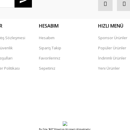
R
HESABIM
HIZLI MENÜ
tış Sözleşmesi
Hesabım
Sponsor Ürünler
Gönder
Güvenlik
Sipariş Takip
Popüler Ürünler
oşullari
Favorileriniz
İndirimli Ürünler
er Politikası
Sepetiniz
Yeni Ürünler
Bu Site 360° Yönetim Hizmeti Almaktadır.