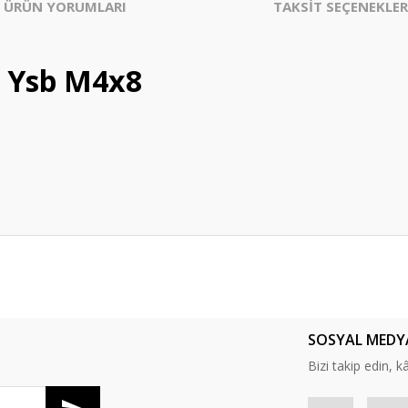
ÜRÜN YORUMLARI
TAKSİT SEÇENEKLER
i Ysb M4x8
er konularda yetersiz gördüğünüz noktaları öneri formunu kullanarak tarafım
Bu ürüne ilk yorumu siz yapın!
SOSYAL MEDY
Yorum Yaz
Bizi takip edin, kâr