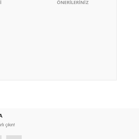
İ
ÖNERİLERİNİZ
ıza iletebilirsiniz.
A
lı çıkın!