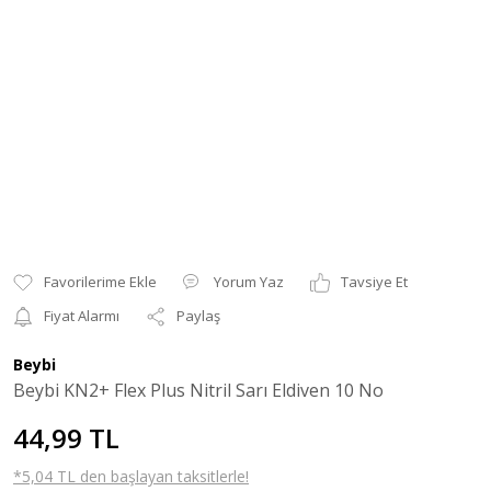
Yorum Yaz
Tavsiye Et
Fiyat Alarmı
Paylaş
Beybi
Beybi KN2+ Flex Plus Nitril Sarı Eldiven 10 No
44,99 TL
*5,04 TL den başlayan taksitlerle!