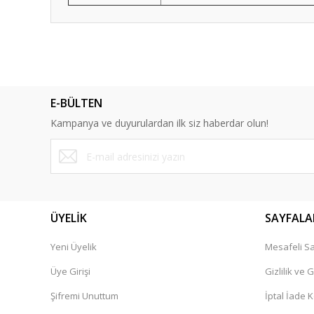
Bu ürünün fiyat bilgisi, resim, ürün açıklamalarında ve diğ
Görüş ve önerileriniz için teşekkür ederiz.
Teşekkür
Ürün resmi kalitesiz, bozuk veya görüntülenemiyor.
E-BÜLTEN
Ürün açıklamasında eksik bilgiler bulunuyor.
Güvenilir hizmet ilk kez alışveriş yaptım müşteri hizmeti v
Kampanya ve duyurulardan ilk siz haberdar olun!
Ürün bilgilerinde hatalar bulunuyor.
Yurdaer Kılan | 29/04/2023
Ürün fiyatı diğer sitelerden daha pahalı.
Bu ürüne benzer farklı alternatifler olmalı.
Yorum Yaz
ÜYELİK
SAYFALA
Yeni Üyelik
Mesafeli Sa
Üye Girişi
Gizlilik ve 
Şifremi Unuttum
İptal İade K