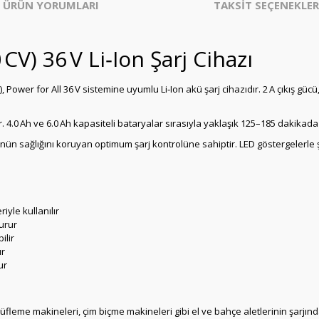
ÜRÜN YORUMLARI
TAKSİT SEÇENEKLER
CV) 36 V Li‑Ion Şarj Cihazı
 Power for All 36 V sistemine uyumlu Li‑Ion akü şarj cihazıdır. 2 A çıkış güc
r. 4.0 Ah ve 6.0 Ah kapasiteli bataryalar sırasıyla yaklaşık 125–185 dakikad
sağlığını koruyan optimum şarj kontrolüne sahiptir. LED göstergelerle şarj sü
iyle kullanılır
durur
ilir
ır
ur
, üfleme makineleri, çim biçme makineleri gibi el ve bahçe aletlerinin şarjın