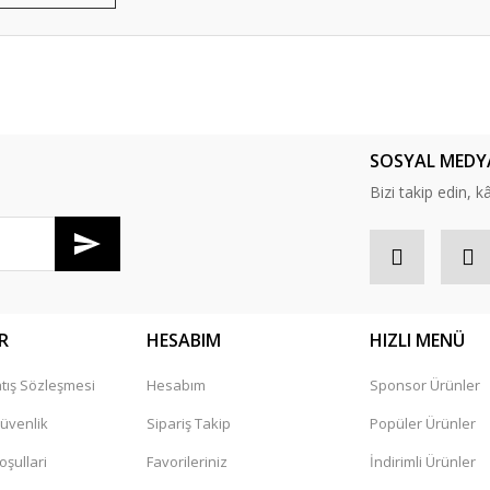
er konularda yetersiz gördüğünüz noktaları öneri formunu kullanarak tarafım
SOSYAL MEDY
e bilgilendirme çok iyi..Teşekkür ediyorum katarmarket firmasına..
Bizi takip edin, kâr
R
HESABIM
HIZLI MENÜ
tış Sözleşmesi
Hesabım
Sponsor Ürünler
Gönder
Güvenlik
Sipariş Takip
Popüler Ürünler
oşullari
Favorileriniz
İndirimli Ürünler