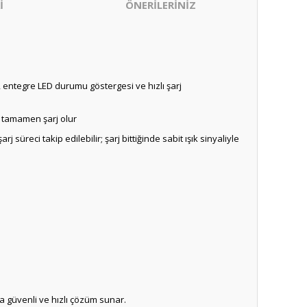
İ
ÖNERİLERİNİZ
ü, entegre LED durumu göstergesi ve hızlı şarj
a tamamen şarj olur
reci takip edilebilir; şarj bittiğinde sabit ışık sinyaliyle
da güvenli ve hızlı çözüm sunar.