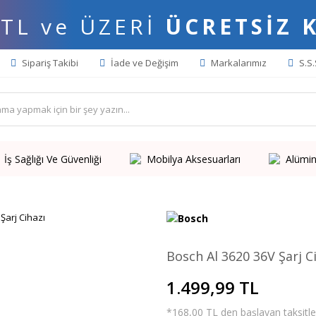
 TL ve ÜZERİ
ÜCRETSİZ 
Sipariş Takibi
İade ve Değişim
Markalarımız
S.S.
İş Sağlığı Ve Güvenliği
Mobilya Aksesuarları
Alümin
Bosch Al 3620 36V Şarj C
1.499,99 TL
*168,00 TL den başlayan taksitler