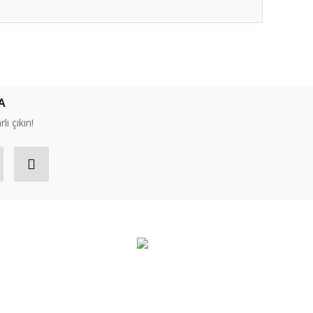
ıza iletebilirsiniz.
A
lı çıkın!