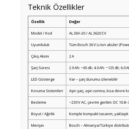
Teknik Özellikler
Özellik
Değer
Model / Kod
AL 36V‑20 / AL 3620 CV
Uyumluluk
Tüm Bosch 36 V Li‑Ion aküler (Power
Çıkış Akımı
2 A
Şarj Süresi
2.0 Ah: ~65 dk; 4.0 Ah: ~125 dk; 6.0 
LED Gösterge
Var – şarj durumu izlenebilir
Koruma Sistemleri
Aşırı şarj, aşırı ısınma, kısa devre
Besleme
~230 V AC, çevrim gerilim: DC 10.8–
Boyut / Ağırlık
Komple kompakt tasarım, yaklaşık 
Menşei
Bosch – Almanya/Türkiye distribü