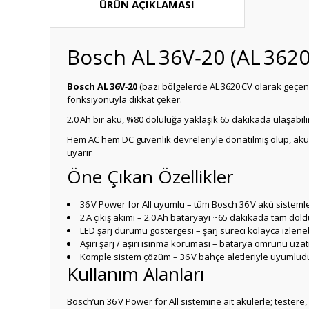
ÜRÜN AÇIKLAMASI
Bosch AL 36V‑20 (AL 3620 
Bosch AL 36V‑20
(bazı bölgelerde AL 3620 CV olarak geçen),
fonksiyonuyla dikkat çeker.
2.0 Ah bir akü, %80 doluluğa yaklaşık 65 dakikada ulaşabili
Hem AC hem DC güvenlik devreleriyle donatılmış olup, akünün 
uyarır
Öne Çıkan Özellikler
36 V Power for All uyumlu – tüm Bosch 36 V akü sistemler
2 A çıkış akımı – 2.0 Ah bataryayı ~65 dakikada tam dol
LED şarj durumu göstergesi – şarj süreci kolayca izleneb
Aşırı şarj / aşırı ısınma koruması – batarya ömrünü uzat
Komple sistem çözüm – 36 V bahçe aletleriyle uyumlud
Kullanım Alanları
Bosch’un 36 V Power for All sistemine ait akülerle; testere