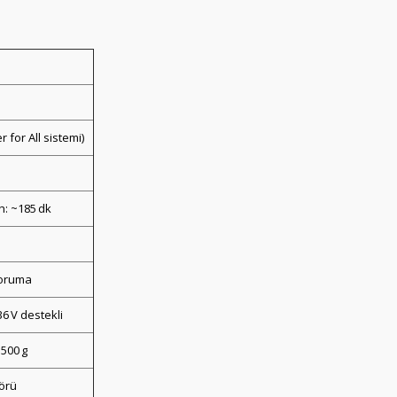
 for All sistemi)
Ah: ~185 dk
 koruma
36 V destekli
500 g
törü