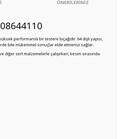
İ
ÖNERİLERİNİZ
608644110
üksek performanslı bir testere bıçağıdır. 64 dişli yapısı,
lerde bile mükemmel sonuçlar elde etmenizi sağlar.
l ve diğer sert malzemelerle çalışırken, kesim sırasında