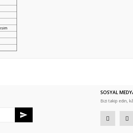
esim
er konularda yetersiz gördüğünüz noktaları öneri formunu kullanarak tarafım
Bu ürüne ilk yorumu siz yapın!
SOSYAL MEDY
Yorum Yaz
Bizi takip edin, kâr