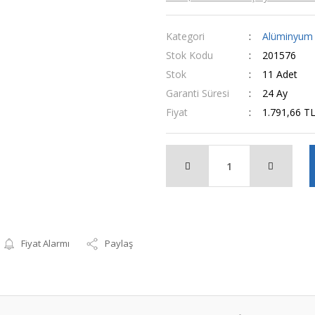
Kategori
Alüminyum D
Stok Kodu
201576
Stok
11 Adet
Garanti Süresi
24 Ay
Fiyat
1.791,66 T
Fiyat Alarmı
Paylaş