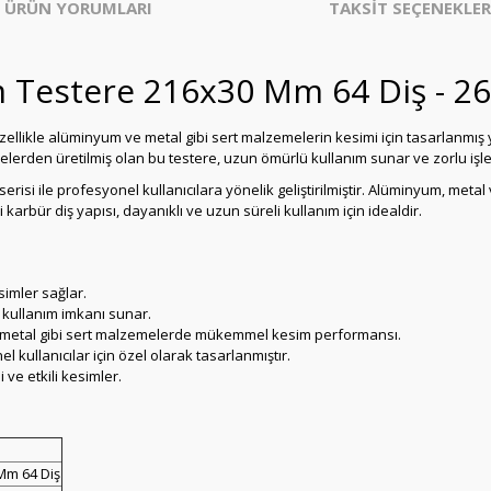
ÜRÜN YORUMLARI
TAKSİT SEÇENEKLER
 Testere 216x30 Mm 64 Diş - 2
özellikle alüminyum ve metal gibi sert malzemelerin kesimi için tasarlanmış y
lerden üretilmiş olan bu testere, uzun ömürlü kullanım sunar ve zorlu iş
erisi ile profesyonel kullanıcılara yönelik geliştirilmiştir. Alüminyum, meta
karbür diş yapısı, dayanıklı ve uzun süreli kullanım için idealdir.
simler sağlar.
i kullanım imkanı sunar.
 metal gibi sert malzemelerde mükemmel kesim performansı.
 kullanıcılar için özel olarak tasarlanmıştır.
i ve etkili kesimler.
Mm 64 Diş