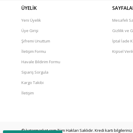
ÜYELİK
SAYFALA
Yeni Üyelik
Mesafeli Sa
Üye Girişi
Gizlilik ve 
Şifremi Unuttum
İptal İade K
İletişim Formu
Kişisel Veril
Havale Bildirim Formu
Sipariş Sorgula
Kargo Takibi
İletişim
© katarmarket.com Tüm Hakları Saklıdır. Kredi kartı bilgileriniz 