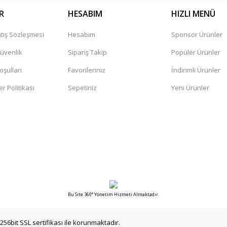
R
HESABIM
HIZLI MENÜ
tış Sözleşmesi
Hesabım
Sponsor Ürünler
Gönder
Güvenlik
Sipariş Takip
Popüler Ürünler
oşullari
Favorileriniz
İndirimli Ürünler
er Politikası
Sepetiniz
Yeni Ürünler
Bu Site 360° Yönetim Hizmeti Almaktadır.
256bit SSL sertifikası ile korunmaktadır.