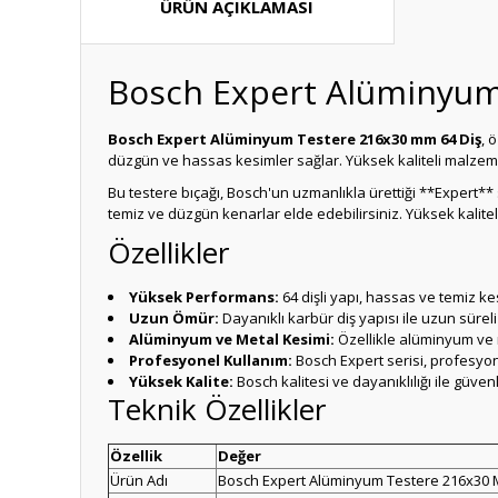
ÜRÜN AÇIKLAMASI
Bosch Expert Alüminyum
Bosch Expert Alüminyum Testere 216x30 mm 64 Diş
, 
düzgün ve hassas kesimler sağlar. Yüksek kaliteli malzeme
Bu testere bıçağı, Bosch'un uzmanlıkla ürettiği **Expert** s
temiz ve düzgün kenarlar elde edebilirsiniz. Yüksek kaliteli 
Özellikler
Yüksek Performans:
64 dişli yapı, hassas ve temiz ke
Uzun Ömür:
Dayanıklı karbür diş yapısı ile uzun sürel
Alüminyum ve Metal Kesimi:
Özellikle alüminyum ve
Profesyonel Kullanım:
Bosch Expert serisi, profesyonel
Yüksek Kalite:
Bosch kalitesi ve dayanıklılığı ile güvenl
Teknik Özellikler
Özellik
Değer
Ürün Adı
Bosch Expert Alüminyum Testere 216x30 