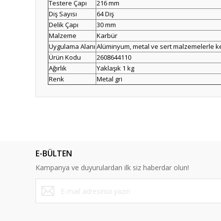
Testere Çapı
216 mm
Diş Sayısı
64 Diş
Delik Çapı
30 mm
Malzeme
Karbür
Uygulama Alanı
Alüminyum, metal ve sert malzemelerle k
Ürün Kodu
2608644110
Ağırlık
Yaklaşık 1 kg
Renk
Metal gri
Bu ürünün fiyat bilgisi, resim, ürün açıklamalarında ve diğ
Görüş ve önerileriniz için teşekkür ederiz.
Ürün resmi kalitesiz, bozuk veya görüntülenemiyor.
E-BÜLTEN
Ürün açıklamasında eksik bilgiler bulunuyor.
Kampanya ve duyurulardan ilk siz haberdar olun!
Ürün bilgilerinde hatalar bulunuyor.
Ürün fiyatı diğer sitelerden daha pahalı.
Bu ürüne benzer farklı alternatifler olmalı.