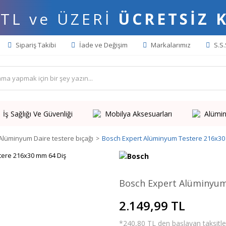
 TL ve ÜZERİ
ÜCRETSİZ 
Sipariş Takibi
İade ve Değişim
Markalarımız
S.S.
İş Sağlığı Ve Güvenliği
Mobilya Aksesuarları
Alümin
Alüminyum Daire testere bıçağı
Bosch Expert Alüminyum Testere 216x30
Bosch Expert Alüminyum
2.149,99 TL
*240,80 TL den başlayan taksitler