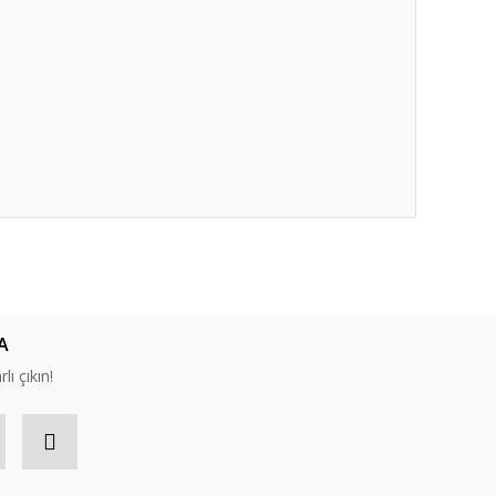
ıza iletebilirsiniz.
A
lı çıkın!