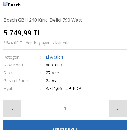
Buton
Mutfak Gereçleri
Bosch GBH 240 Kırıcı Delici 790 Watt
Fiş
Pul Demir
5.749,99 TL
Kaçak Akım Şalteri
Rondela
*644,00 TL den başlayan taksitlerle!
Jeneratör
Kroşe
Kategori
El Aletleri
Stok Kodu
8881807
Stok
27 Adet
Garanti Süresi
24 Ay
Fiyat
4.791,66 TL + KDV
SEPETE EKLE