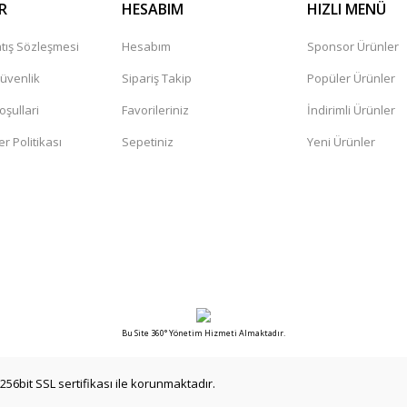
R
HESABIM
HIZLI MENÜ
tış Sözleşmesi
Hesabım
Sponsor Ürünler
Gönder
Güvenlik
Sipariş Takip
Popüler Ürünler
oşullari
Favorileriniz
İndirimli Ürünler
er Politikası
Sepetiniz
Yeni Ürünler
Bu Site 360° Yönetim Hizmeti Almaktadır.
256bit SSL sertifikası ile korunmaktadır.