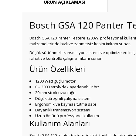
ÜRÜN AÇIKLAMASI
Bosch GSA 120 Panter T
Bosch GSA 120 Panter Testere 1200W, profesyonel kullanım i
malzemelerinde hızlı ve zahmetsiz kesim imkanı sunar.
Düşük sürtünmeli transmisyon sistemi ve optimize edilmiş
rahat ve kontrollü çalışma imkanı sunar.
Ürün Özellikleri
1200 Watt güçlü motor
0 – 3000 strok/dak ayarlanabilir hız
29 mm strok uzunluğu
Düşük titreşimli çalışma sistemi
Ergonomik ve kaymaz tutma sapı
Dayanıklı transmisyon sistemi
Uzun ömürlü profesyonel kullanım
Kullanım Alanları
Bosch GSA 120 panter testere; inşaat, tadilat, demir doğra