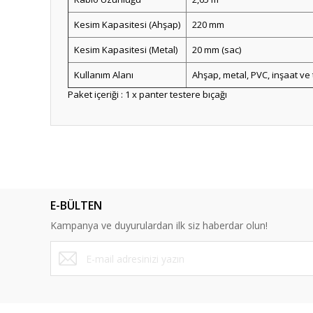
Kesim Kapasitesi (Ahşap)
220 mm
Kesim Kapasitesi (Metal)
20 mm (sac)
Kullanım Alanı
Ahşap, metal, PVC, inşaat ve t
Paket içeriği : 1 x panter testere bıçağı
Bu ürünün fiyat bilgisi, resim, ürün açıklamalarında ve diğ
Görüş ve önerileriniz için teşekkür ederiz.
Ürün resmi kalitesiz, bozuk veya görüntülenemiyor.
E-BÜLTEN
Ürün açıklamasında eksik bilgiler bulunuyor.
Kampanya ve duyurulardan ilk siz haberdar olun!
Ürün bilgilerinde hatalar bulunuyor.
Ürün fiyatı diğer sitelerden daha pahalı.
Bu ürüne benzer farklı alternatifler olmalı.