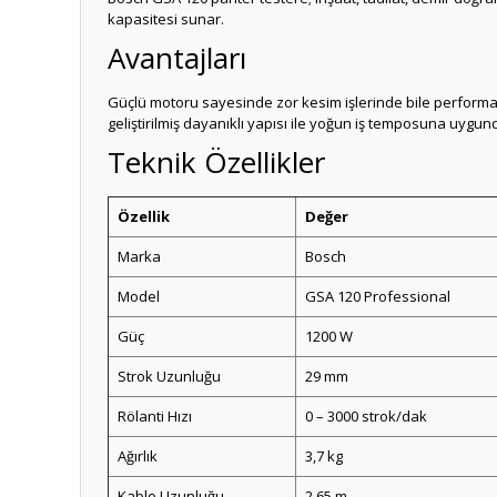
kapasitesi sunar.
Avantajları
Güçlü motoru sayesinde zor kesim işlerinde bile performan
geliştirilmiş dayanıklı yapısı ile yoğun iş temposuna uygun
Teknik Özellikler
Özellik
Değer
Marka
Bosch
Model
GSA 120 Professional
Güç
1200 W
Strok Uzunluğu
29 mm
Rölanti Hızı
0 – 3000 strok/dak
Ağırlık
3,7 kg
Kablo Uzunluğu
2,65 m