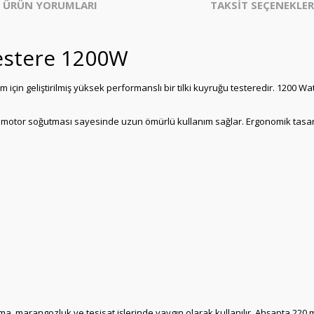
ÜRÜN YORUMLARI
TAKSİT SEÇENEKLER
estere 1200W
çin geliştirilmiş yüksek performanslı bir tilki kuyruğu testeredir. 1200 Wa
 motor soğutması sayesinde uzun ömürlü kullanım sağlar. Ergonomik tasar
ma, marangozluk ve tesisat işlerinde yaygın olarak kullanılır. Ahşapta 220