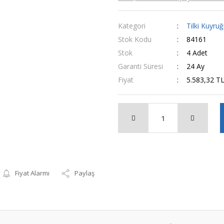
Kategori
Tilki Kuyru
Stok Kodu
84161
Stok
4 Adet
Garanti Süresi
24 Ay
Fiyat
5.583,32 T
Fiyat Alarmı
Paylaş