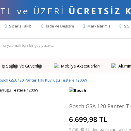
 TL ve ÜZERİ
ÜCRETSİZ 
Sipariş Takibi
İade ve Değişim
Markalarımız
S.S.
İş Sağlığı Ve Güvenliği
Mobilya Aksesuarları
Alümin
osch GSA 120 Panter Tilki Kuyruğu Testere 1200W
Bosch GSA 120 Panter Ti
6.699,98 TL
*750,40 TL den başlayan taksitler