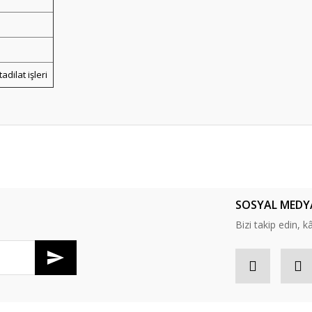
adilat işleri
er konularda yetersiz gördüğünüz noktaları öneri formunu kullanarak tarafım
Bu ürüne ilk yorumu siz yapın!
SOSYAL MEDY
Yorum Yaz
Bizi takip edin, kâr