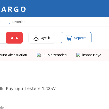
KARGO
S
Favoriler
ARA
Üyelik
Sepetim
yum Aksesuarları
Su Malzemeleri
İnşaat Boya
lki Kuyruğu Testere 1200W
le!