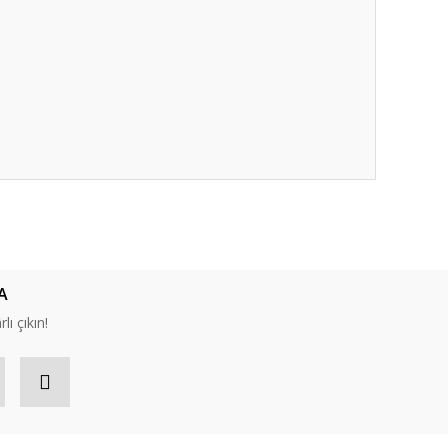
ıza iletebilirsiniz.
A
lı çıkın!