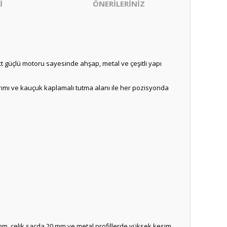
İ
ÖNERİLERİNİZ
tt güçlü motoru sayesinde ahşap, metal ve çeşitli yapı
ımı ve kauçuk kaplamalı tutma alanı ile her pozisyonda
 mm, çelik sacda 20 mm ve metal profillerde yüksek kesim