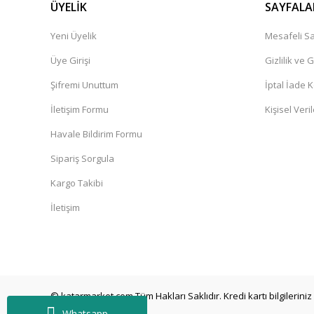
ÜYELİK
SAYFALA
Yeni Üyelik
Mesafeli Sa
Üye Girişi
Gizlilik ve 
Şifremi Unuttum
İptal İade K
İletişim Formu
Kişisel Veril
Havale Bildirim Formu
Sipariş Sorgula
Kargo Takibi
İletişim
© katarmarket.com Tüm Hakları Saklıdır. Kredi kartı bilgileriniz 
Whatsapp