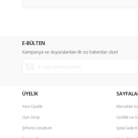
Bu ürünün fiyat bilgisi, resim, ürün açıklamalarında ve diğ
Görüş ve önerileriniz için teşekkür ederiz.
Ürün resmi kalitesiz, bozuk veya görüntülenemiyor.
E-BÜLTEN
Ürün açıklamasında eksik bilgiler bulunuyor.
Kampanya ve duyurulardan ilk siz haberdar olun!
Ürün bilgilerinde hatalar bulunuyor.
Ürün fiyatı diğer sitelerden daha pahalı.
Bu ürüne benzer farklı alternatifler olmalı.
ÜYELİK
SAYFALA
Yeni Üyelik
Mesafeli Sa
Üye Girişi
Gizlilik ve 
Şifremi Unuttum
İptal İade K