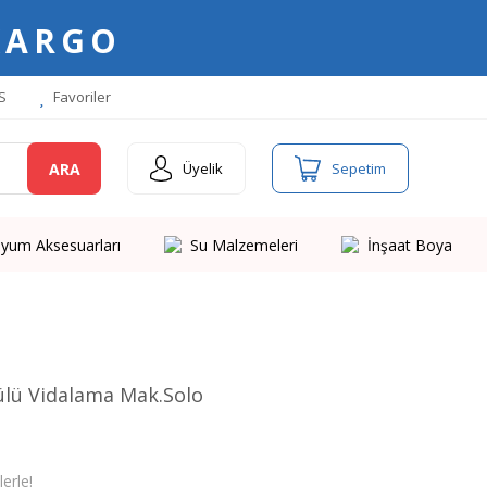
KARGO
S
Favoriler
ARA
Üyelik
Sepetim
yum Aksesuarları
Su Malzemeleri
İnşaat Boya
ülü Vidalama Mak.Solo
erle!