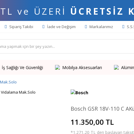
 TL ve ÜZERİ
ÜCRETSİZ 
Sipariş Takibi
İade ve Değişim
Markalarımız
S.S.
İş Sağlığı Ve Güvenliği
Mobilya Aksesuarları
Alümin
 Mak.Solo
Bosch GSR 18V-110 C AK
11.350,00 TL
*1.271,20 TL den başlayan taksitl