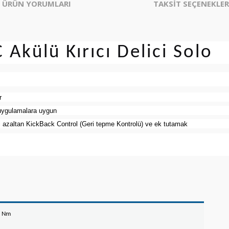
ÜRÜN YORUMLARI
TAKSİT SEÇENEKLER
Akülü Kırıcı Delici Solo
r
uygulamalara uygun
ini azaltan KickBack Control (Geri tepme Kontrolü) ve ek tutamak
0 Nm