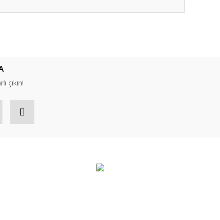
ıza iletebilirsiniz.
A
lı çıkın!