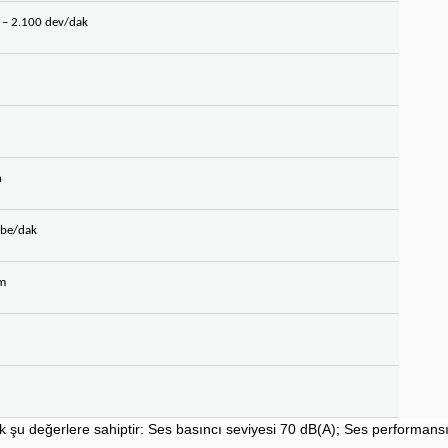
0 – 2.100 dev/dak
n
rbe/dak
mm
larak şu değerlere sahiptir: Ses basıncı seviyesi 70 dB(A); Ses performansı