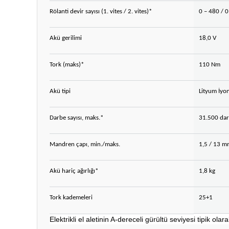
Rölanti devir sayısı (1. vites / 2. vites)*
0 – 480 / 
Akü gerilimi
18,0 V
Tork (maks)*
110 Nm
Akü tipi
Lityum İyo
Darbe sayısı, maks.*
31.500 da
Mandren çapı, min./maks.
1,5 / 13 
Akü hariç ağırlığı*
1,8 kg
Tork kademeleri
25+1
Elektrikli el aletinin A-dereceli gürültü seviyesi tipik o