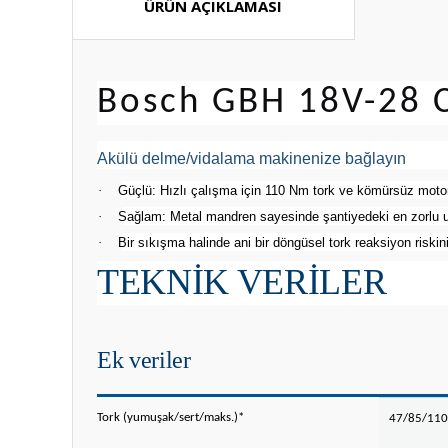
ÜRÜN AÇIKLAMASI
Bosch GBH 18V-28 C 
Akülü delme/vidalama makinenize bağlayın
·
Güçlü: Hızlı çalışma için 110 Nm tork ve kömürsüz moto
·
Sağlam: Metal mandren sayesinde şantiyedeki en zorlu 
·
Bir sıkışma halinde ani bir döngüsel tork reaksiyon risk
TEKNIK VERILER
Ek veriler
Tork (yumuşak/sert/maks.)*
47/85/11