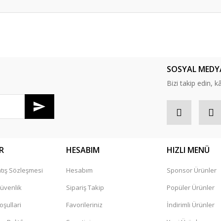
er konularda yetersiz gördüğünüz noktaları öneri formunu kullanarak tarafım
Bu ürüne ilk yorumu siz yapın!
SOSYAL MEDY
Yorum Yaz
Bizi takip edin, kâr
R
HESABIM
HIZLI MENÜ
tış Sözleşmesi
Hesabım
Sponsor Ürünler
Gönder
Güvenlik
Sipariş Takip
Popüler Ürünler
oşullari
Favorileriniz
İndirimli Ürünler