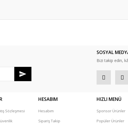
er konularda yetersiz gördüğünüz noktaları öneri formunu kullanarak tarafım
Bu ürüne ilk yorumu siz yapın!
SOSYAL MEDY
Yorum Yaz
Bizi takip edin, kâr
R
HESABIM
HIZLI MENÜ
tış Sözleşmesi
Hesabım
Sponsor Ürünler
Gönder
Güvenlik
Sipariş Takip
Popüler Ürünler