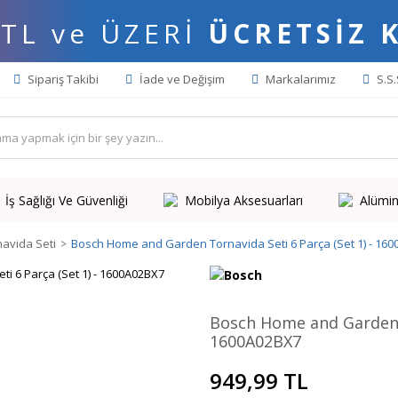
 TL ve ÜZERİ
ÜCRETSİZ 
Sipariş Takibi
İade ve Değişim
Markalarımız
S.S.
İş Sağlığı Ve Güvenliği
Mobilya Aksesuarları
Alümin
navida Seti
Bosch Home and Garden Tornavida Seti 6 Parça (Set 1) - 16
Bosch Home and Garden T
1600A02BX7
949,99 TL