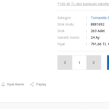
*106,40 TL den başlayan taksitler
Kategori
Tornavida S
Stok Kodu
8881692
Stok
263 Adet
Garanti Süresi
24 Ay
Fiyat
791,66 TL 
Fiyat Alarmı
Paylaş