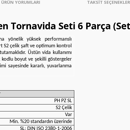
ÜRÜN YORUMLARI
TAKSİT SEÇENEKLER
 Tornavida Seti 6 Parça (Set
ma yönelik yüksek performanslı
sert S2 çelik şaft ve optimum kontrol
utamaklıdır. Üstün vida kullanımı
kodlu boyut ve şekilli göstergeler
çimi sayesinde kararlı, yuvarlanma
r
PH PZ SL
S2 Çelik
Var
Min. %20 standardın üzerinde
SL: DIN ISO 2380-1-2006