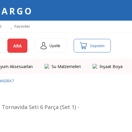
KARGO
S
Favoriler
ARA
Üyelik
Sepetim
yum Aksesuarları
Su Malzemeleri
İnşaat Boya
00A02BX7
ornavida Seti 6 Parça (Set 1) -