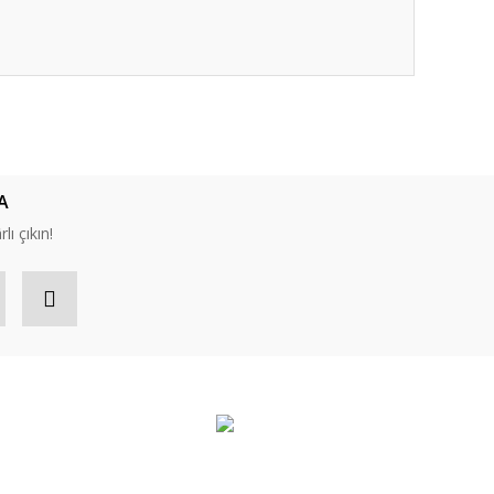
ıza iletebilirsiniz.
A
lı çıkın!