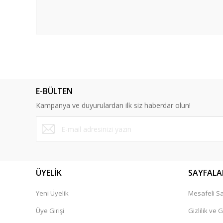
Bu ürünün fiyat bilgisi, resim, ürün açıklamalarında ve diğ
Görüş ve önerileriniz için teşekkür ederiz.
Ürün resmi kalitesiz, bozuk veya görüntülenemiyor.
E-BÜLTEN
Ürün açıklamasında eksik bilgiler bulunuyor.
Kampanya ve duyurulardan ilk siz haberdar olun!
Ürün bilgilerinde hatalar bulunuyor.
Ürün fiyatı diğer sitelerden daha pahalı.
Bu ürüne benzer farklı alternatifler olmalı.
ÜYELİK
SAYFALA
Yeni Üyelik
Mesafeli Sa
Üye Girişi
Gizlilik ve 