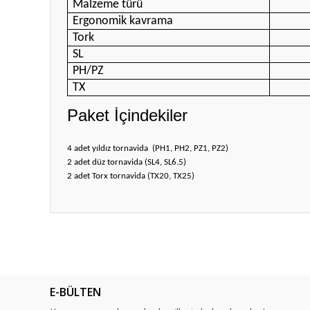
Malzeme türü
Ergonomik kavrama
Tork
SL
PH/PZ
TX
Paket İçindekiler
4 adet yıldız tornavida
(PH1, PH2, PZ1, PZ2)
2 adet düz tornavida (SL4, SL6.5)
2 adet Torx tornavida (TX20, TX25)
Bu ürünün fiyat bilgisi, resim, ürün açıklamalarında ve diğ
Görüş ve önerileriniz için teşekkür ederiz.
Ürün resmi kalitesiz, bozuk veya görüntülenemiyor.
E-BÜLTEN
Ürün açıklamasında eksik bilgiler bulunuyor.