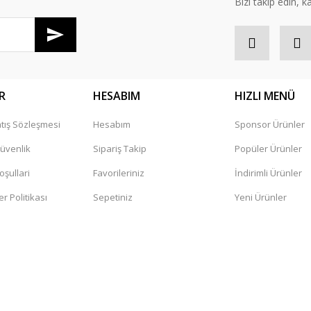
Bizi takip edin, kâr
R
HESABIM
HIZLI MENÜ
tış Sözleşmesi
Hesabım
Sponsor Ürünler
Gönder
Güvenlik
Sipariş Takip
Popüler Ürünler
oşullari
Favorileriniz
İndirimli Ürünler
er Politikası
Sepetiniz
Yeni Ürünler