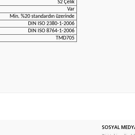
S2 Çelik
Var
Min. %20 standardın üzerinde
DIN ISO 2380-1-2006
DIN ISO 8764-1-2006
TMD705
er konularda yetersiz gördüğünüz noktaları öneri formunu kullanarak tarafım
Bu ürüne ilk yorumu siz yapın!
SOSYAL MEDY
Yorum Yaz