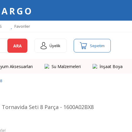
KARGO
S
Favoriler
ARA
Üyelik
Sepetim
yum Aksesuarları
Su Malzemeleri
İnşaat Boya
X8
Tornavida Seti 8 Parça - 1600A02BX8
le!