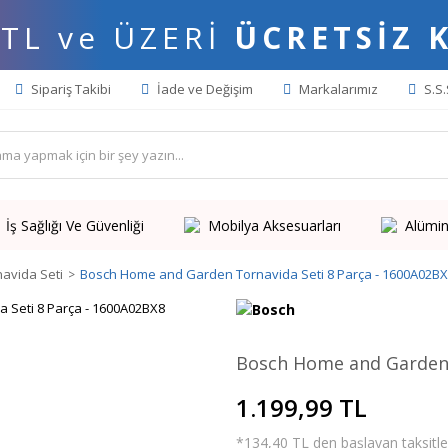
 TL ve ÜZERİ
ÜCRETSİZ 
Sipariş Takibi
İade ve Değişim
Markalarımız
S.S.
İş Sağlığı Ve Güvenliği
Mobilya Aksesuarları
Alümin
navida Seti
Bosch Home and Garden Tornavida Seti 8 Parça - 1600A02B
Bosch Home and Garden 
1.199,99 TL
*134,40 TL den başlayan taksitler