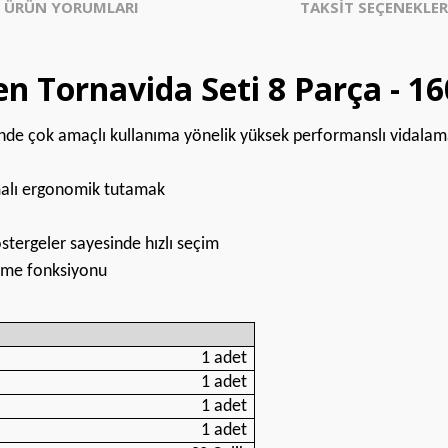
ÜRÜN YORUMLARI
TAKSİT SEÇENEKLER
 Tornavida Seti 8 Parça - 
rinde çok amaçlı kullanıma yönelik yüksek performanslı vidala
malı ergonomik tutamak
stergeler sayesinde hızlı seçim
leme fonksiyonu
1 adet
1 adet
1 adet
1 adet