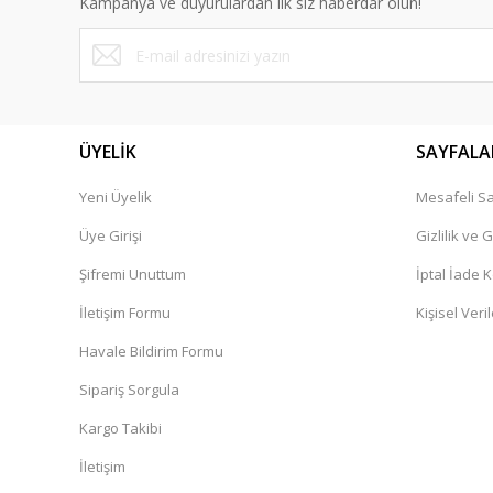
Kampanya ve duyurulardan ilk siz haberdar olun!
Ürün bilgilerinde hatalar bulunuyor.
Ürün fiyatı diğer sitelerden daha pahalı.
Bu ürüne benzer farklı alternatifler olmalı.
ÜYELİK
SAYFALA
Yeni Üyelik
Mesafeli Sa
Üye Girişi
Gizlilik ve 
Şifremi Unuttum
İptal İade K
İletişim Formu
Kişisel Veril
Havale Bildirim Formu
Sipariş Sorgula
Kargo Takibi
İletişim