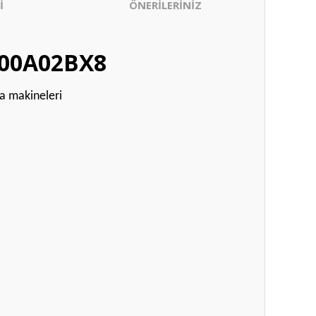
İ
ÖNERİLERİNİZ
1600A02BX8
ma makineleri