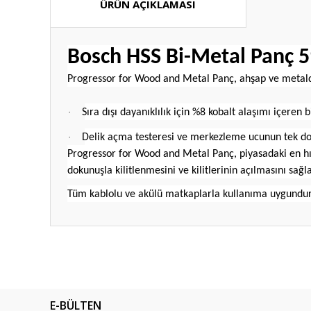
ÜRÜN AÇIKLAMASI
Bosch HSS Bi-Metal Panç
Progressor for Wood and Metal Panç, ahşap ve metalde 
·
Sıra dışı dayanıklılık için %8 kobalt alaşımı içere
·
Delik açma testeresi ve merkezleme ucunun tek dokun
Progressor for Wood and Metal Panç, piyasadaki en hız
dokunuşla kilitlenmesini ve kilitlerinin açılmasını sağla
Tüm kablolu ve akülü matkaplarla kullanıma uygundur
Bu ürünün fiyat bilgisi, resim, ürün açıklamalarında ve diğ
Görüş ve önerileriniz için teşekkür ederiz.
Ürün resmi kalitesiz, bozuk veya görüntülenemiyor.
E-BÜLTEN