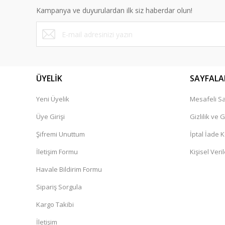
Ürün açıklamasında eksik bilgiler bulunuyor.
Kampanya ve duyurulardan ilk siz haberdar olun!
Ürün bilgilerinde hatalar bulunuyor.
Ürün fiyatı diğer sitelerden daha pahalı.
Bu ürüne benzer farklı alternatifler olmalı.
ÜYELİK
SAYFALA
Yeni Üyelik
Mesafeli Sa
Üye Girişi
Gizlilik ve 
Şifremi Unuttum
İptal İade K
İletişim Formu
Kişisel Veril
Havale Bildirim Formu
Sipariş Sorgula
Kargo Takibi
İletişim