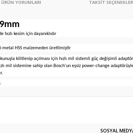
ÜRÜN YORUMLARI
TAKSİT SEÇENEKLER
 59mm
hızlı kesim için dayanıklıdır
n bi-metal HSS malzemeden üretilmiştir
uşla kilitlenip açılması için hızlı mil sistemli güç değişimli adaptö
lı mil sistemine sahip olan Bosch'un eşsiz power-change adaptörüyle 
r.
.
er konularda yetersiz gördüğünüz noktaları öneri formunu kullanarak tarafım
Bu ürüne ilk yorumu siz yapın!
SOSYAL MEDY