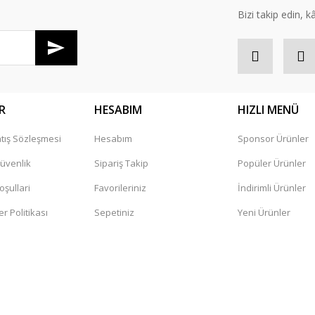
Yorum Yaz
Bizi takip edin, kâr
R
HESABIM
HIZLI MENÜ
tış Sözleşmesi
Hesabım
Sponsor Ürünler
Gönder
Güvenlik
Sipariş Takip
Popüler Ürünler
oşullari
Favorileriniz
İndirimli Ürünler
er Politikası
Sepetiniz
Yeni Ürünler