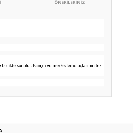
İ
ÖNERİLERİNİZ
r
birlikte sunulur. Pançın ve merkezleme uçlarının tek
ıza iletebilirsiniz.
A