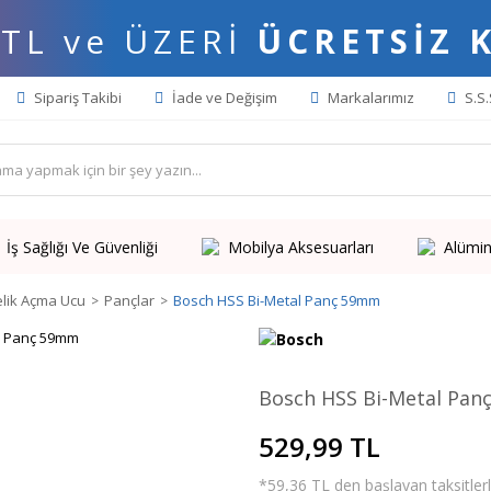
 TL ve ÜZERİ
ÜCRETSİZ 
Sipariş Takibi
İade ve Değişim
Markalarımız
S.S.
İş Sağlığı Ve Güvenliği
Mobilya Aksesuarları
Alümin
lik Açma Ucu
Pançlar
Bosch HSS Bi-Metal Panç 59mm
Bosch HSS Bi-Metal Pa
529,99 TL
*59,36 TL den başlayan taksitlerl