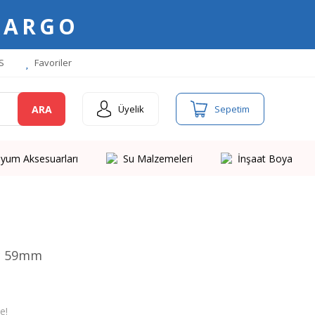
KARGO
S
Favoriler
ARA
Üyelik
Sepetim
yum Aksesuarları
Su Malzemeleri
İnşaat Boya
nç 59mm
e!