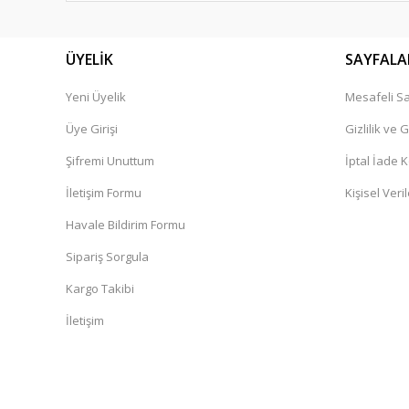
Bu ürüne benzer farklı alternatifler olmalı.
ÜYELİK
SAYFALA
Yeni Üyelik
Mesafeli Sa
Üye Girişi
Gizlilik ve 
Şifremi Unuttum
İptal İade K
İletişim Formu
Kişisel Veril
Havale Bildirim Formu
Sipariş Sorgula
Kargo Takibi
İletişim