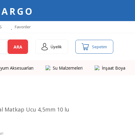
KARGO
S
Favoriler
ARA
Üyelik
Sepetim
yum Aksesuarları
Su Malzemeleri
İnşaat Boya
al Matkap Ucu 4,5mm 10 lu
e!