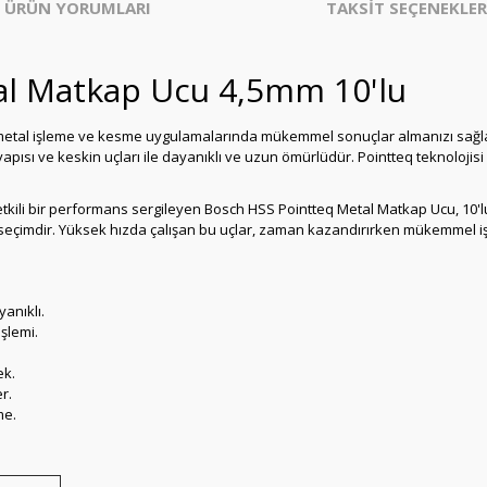
ÜRÜN YORUMLARI
TAKSİT SEÇENEKLER
al Matkap Ucu 4,5mm 10'lu
metal işleme ve kesme uygulamalarında mükemmel sonuçlar almanızı sağla
apısı ve keskin uçları ile dayanıklı ve uzun ömürlüdür. Pointteq teknoloji
e etkili bir performans sergileyen Bosch HSS Pointteq Metal Matkap Ucu, 10'l
 seçimdir. Yüksek hızda çalışan bu uçlar, zaman kazandırırken mükemmel işç
anıklı.
şlemi.
ek.
r.
me.