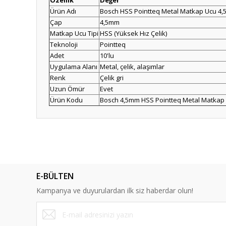
Özellik
Değer
Ürün Adı
Bosch HSS Pointteq Metal Matkap Ucu 4,
Çap
4,5mm
Matkap Ucu Tipi
HSS (Yüksek Hız Çelik)
Teknoloji
Pointteq
Adet
10'lu
Uygulama Alanı
Metal, çelik, alaşımlar
Renk
Çelik gri
Uzun Ömür
Evet
Ürün Kodu
Bosch 4,5mm HSS Pointteq Metal Matkap
Bu ürünün fiyat bilgisi, resim, ürün açıklamalarında ve diğ
Görüş ve önerileriniz için teşekkür ederiz.
Ürün resmi kalitesiz, bozuk veya görüntülenemiyor.
E-BÜLTEN
Ürün açıklamasında eksik bilgiler bulunuyor.
Kampanya ve duyurulardan ilk siz haberdar olun!
Ürün bilgilerinde hatalar bulunuyor.
Ürün fiyatı diğer sitelerden daha pahalı.