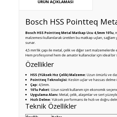
ÜRÜN AÇIKLAMASI
Bosch HSS Pointteq Met
Bosch HSS Pointteq Metal Matkap Ucu 4,5mm 10'lu
, 
malzemesi kullanılarak üretilen bu matkap uçları, sağlam y
sunar.
4,5 mm'lik çapı ile metal, çelik ve diğer sert malzemelerd
Hem profesyonel hem de amatör kullanıcılar için ideal bir
Özellikler
HSS (Yüksek Hız Çelik) Malzeme:
Uzun ömürlü ve day
Pointteq Teknolojisi:
Keskin uçlar ve hassas delme i
Çap:
4,5mm.
10'lu Paket:
Uzun süreli kullanım için ekonomik seçen
Uygulama Alanı:
Metal, çelik, alaşımlar ve sert yüzeyle
Hızlı Delme:
Yüksek performans ile hızlı ve doğru del
Teknik Özellikler