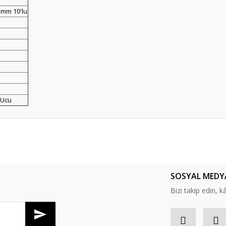
5mm 10'lu
 Ucu
er konularda yetersiz gördüğünüz noktaları öneri formunu kullanarak tarafım
Bu ürüne ilk yorumu siz yapın!
SOSYAL MEDY
Yorum Yaz
Bizi takip edin, kâr