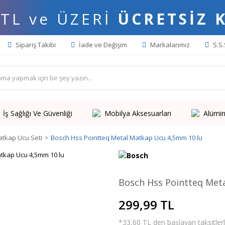
 TL ve ÜZERİ
ÜCRETSİZ 
Sipariş Takibi
İade ve Değişim
Markalarımız
S.S.
İş Sağlığı Ve Güvenliği
Mobilya Aksesuarları
Alümin
tkap Ucu Seti
Bosch Hss Pointteq Metal Matkap Ucu 4,5mm 10 lu
Bosch Hss Pointteq Met
299,99 TL
*33,60 TL den başlayan taksitlerl