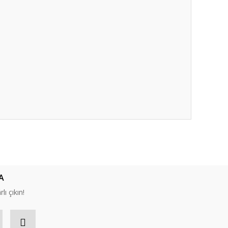
ıza iletebilirsiniz.
A
lı çıkın!