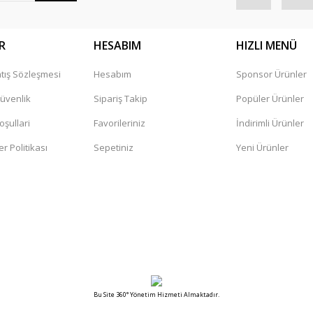
R
HESABIM
HIZLI MENÜ
tış Sözleşmesi
Hesabım
Sponsor Ürünler
Gönder
Güvenlik
Sipariş Takip
Popüler Ürünler
oşullari
Favorileriniz
İndirimli Ürünler
er Politikası
Sepetiniz
Yeni Ürünler
Bu Site 360° Yönetim Hizmeti Almaktadır.