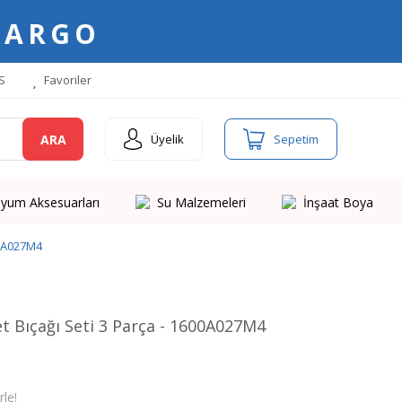
KARGO
S
Favoriler
ARA
Üyelik
Sepetim
yum Aksesuarları
Su Malzemeleri
İnşaat Boya
00A027M4
t Bıçağı Seti 3 Parça - 1600A027M4
le!