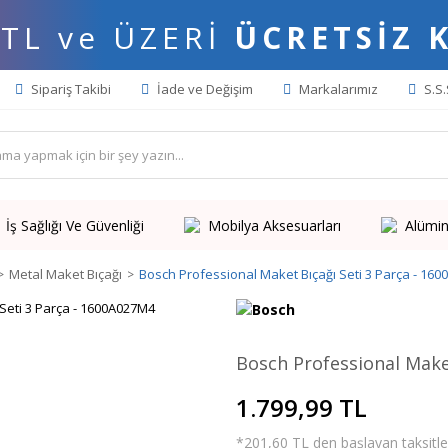
 TL ve ÜZERİ
ÜCRETSİZ 
Sipariş Takibi
İade ve Değişim
Markalarımız
S.S.
İş Sağlığı Ve Güvenliği
Mobilya Aksesuarları
Alümin
Metal Maket Bıçağı
Bosch Professional Maket Bıçağı Seti 3 Parça - 16
Bosch Professional Make
1.799,99 TL
*201,60 TL den başlayan taksitler