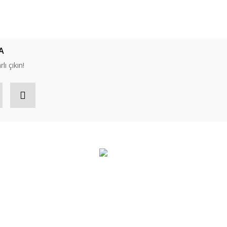
ıza iletebilirsiniz.
A
lı çıkın!