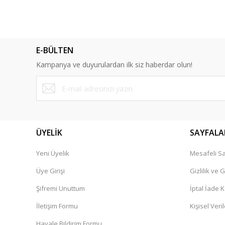
Bu ürünün fiyat bilgisi, resim, ürün açıklamalarında ve diğ
Görüş ve önerileriniz için teşekkür ederiz.
Ürün resmi kalitesiz, bozuk veya görüntülenemiyor.
E-BÜLTEN
Ürün açıklamasında eksik bilgiler bulunuyor.
Kampanya ve duyurulardan ilk siz haberdar olun!
Ürün bilgilerinde hatalar bulunuyor.
Ürün fiyatı diğer sitelerden daha pahalı.
Bu ürüne benzer farklı alternatifler olmalı.
ÜYELİK
SAYFALA
Yeni Üyelik
Mesafeli Sa
Üye Girişi
Gizlilik ve 
Şifremi Unuttum
İptal İade K
İletişim Formu
Kişisel Veril
Havale Bildirim Formu