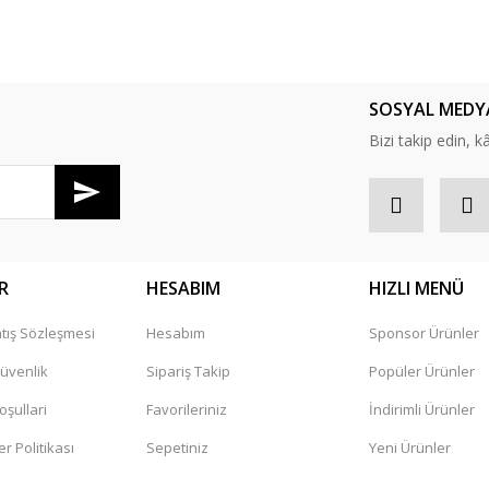
er konularda yetersiz gördüğünüz noktaları öneri formunu kullanarak tarafım
Bu ürüne ilk yorumu siz yapın!
SOSYAL MEDY
Yorum Yaz
Bizi takip edin, kâr
R
HESABIM
HIZLI MENÜ
tış Sözleşmesi
Hesabım
Sponsor Ürünler
Gönder
Güvenlik
Sipariş Takip
Popüler Ürünler
oşullari
Favorileriniz
İndirimli Ürünler
er Politikası
Sepetiniz
Yeni Ürünler