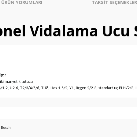
ÜRÜN YORUMLARI
TAKSİT SEÇENEKLER
nel Vidalama Ucu S
ştir
 iki manyetik tutucu
8/1.2, U2.6, T2/3/4/5/6, TH8, Hex 1.5/2, Y1, üçgen 2/2.3, standart uç PH1/2/3,
‎Bosch