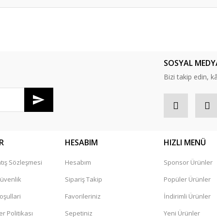
er konularda yetersiz gördüğünüz noktaları öneri formunu kullanarak tarafım
SOSYAL MEDY
m fiyat ve taksit imkanlarından teşekkür ediyorum tavsiyemdir
Bizi takip edin, kâr
R
HESABIM
HIZLI MENÜ
tış Sözleşmesi
Hesabım
Sponsor Ürünler
Gönder
Güvenlik
Sipariş Takip
Popüler Ürünler
oşullari
Favorileriniz
İndirimli Ürünler
er Politikası
Sepetiniz
Yeni Ürünler