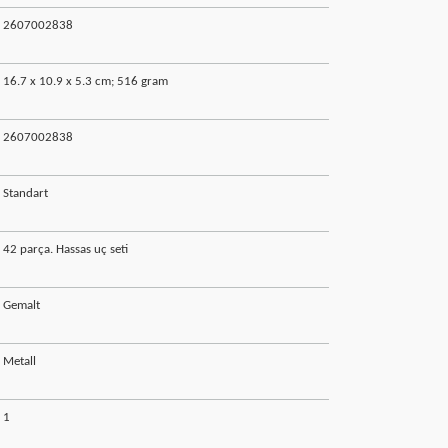
‎2607002838
‎16.7 x 10.9 x 5.3 cm; 516 gram
‎2607002838
‎Standart
‎42 parça. Hassas uç seti
‎Gemalt
‎Metall
‎1