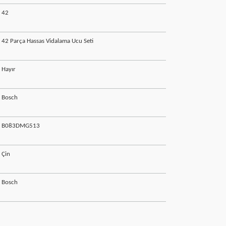
‎42
‎42 Parça Hassas Vidalama Ucu Seti
‎Hayır
‎Bosch
‎B083DMG513
‎Çin
‎Bosch