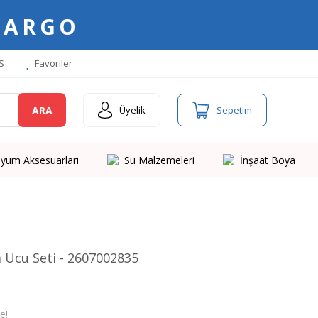
KARGO
S
Favoriler
ARA
Üyelik
Sepetim
yum Aksesuarları
Su Malzemeleri
İnşaat Boya
 Ucu Seti - 2607002835
e!