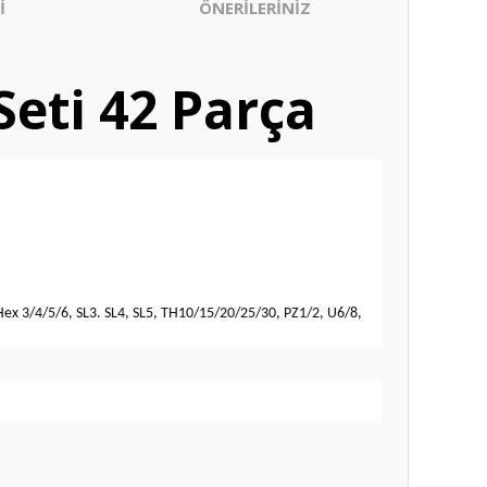
İ
ÖNERİLERİNİZ
eti 42 Parça
 Hex 3/4/5/6, SL3. SL4, SL5, TH10/15/20/25/30, PZ1/2, U6/8,