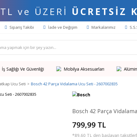
 TL ve ÜZERİ
ÜCRETSİZ 
Sipariş Takibi
İade ve Değişim
Markalarımız
S.S.
İş Sağlığı Ve Güvenliği
Mobilya Aksesuarları
Alümin
tkap Ucu Seti
Bosch 42 Parça Vidalama Ucu Seti - 2607002835
Bosch 42 Parça Vidalama
799,99 TL
*89,60 TL den başlayan taksitlerl