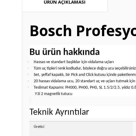
ÜRÜN AÇIKLAMASI
Bosch Profesyo
Bu ürün hakkında
·
Hassas ve standart başlıklar için vidalama uçları
·
Tüm uç tipleri renk kodludur, böylece doğru ucu seçebilirsiniz
·
Set, şeffaf kapaklı, bir Pick and Click kutusu içinde paketlenmi
·
20 hassas vidalama ucu, 20 standart uç ve uçları tutmak için
·
Teslimat Kapsamı: PH000, PH00, PH0, SL 1.5/2/2.5, yıldız 0.
Y3i 2 magnetik tutucu
Teknik Ayrıntılar
Üretici