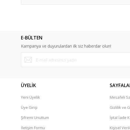
Bu ürünün fiyat bilgisi, resim, ürün açıklamalarında ve diğ
Görüş ve önerileriniz için teşekkür ederiz.
Zamanında sorunsuz teslimat
Ürün resmi kalitesiz, bozuk veya görüntülenemiyor.
E-BÜLTEN
Ürün açıklamasında eksik bilgiler bulunuyor.
Daha önce de Bosch ürünü aldığım bir firma ben memnunu
Kampanya ve duyurulardan ilk siz haberdar olun!
Ürün bilgilerinde hatalar bulunuyor.
İlker Doğan | 18/03/2025
Ürün fiyatı diğer sitelerden daha pahalı.
Bu ürüne benzer farklı alternatifler olmalı.
Yorum Yaz
ÜYELİK
SAYFALA
Yeni Üyelik
Mesafeli Sa
Üye Girişi
Gizlilik ve 
Şifremi Unuttum
İptal İade K
İletişim Formu
Kişisel Veril