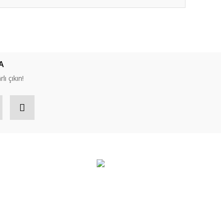
ıza iletebilirsiniz.
A
lı çıkın!