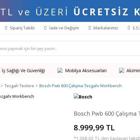
 TL ve ÜZERİ
ÜCRETSİZ 
Sipariş Takibi
İade ve Değişim
Markalarımız
S.S.
İş Sağlığı Ve Güvenliği
Mobilya Aksesuarları
Alümin
Tezgah Testere
Bosch Pwb 600 Çalışma Tezgahı Workbench
Bosch Pwb 600 Çalışma
8.999,99 TL
*1.008,00 TL den başlayan taksitl