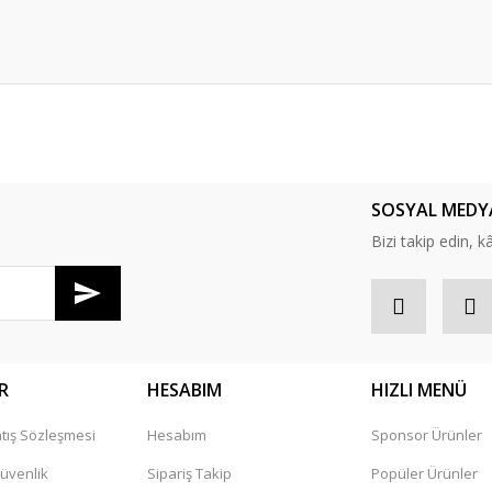
er konularda yetersiz gördüğünüz noktaları öneri formunu kullanarak tarafım
Bu ürüne ilk yorumu siz yapın!
SOSYAL MEDY
Yorum Yaz
Bizi takip edin, kâr
R
HESABIM
HIZLI MENÜ
tış Sözleşmesi
Hesabım
Sponsor Ürünler
Gönder
Güvenlik
Sipariş Takip
Popüler Ürünler