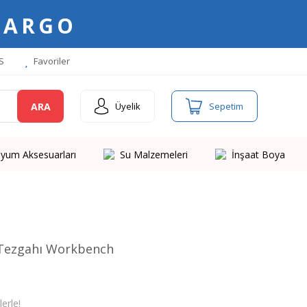
KARGO
S
Favoriler
ARA
Üyelik
Sepetim
yum Aksesuarları
Su Malzemeleri
İnşaat Boya
 Tezgahı Workbench
erle!