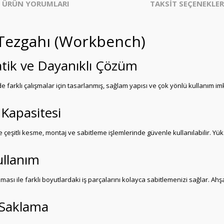
ÜRÜN YORUMLARI
TAKSİT SEÇENEKLER
Tezgahı (Workbench)
ratik ve Dayanıklı Çözüm
nde farklı çalışmalar için tasarlanmış, sağlam yapısı ve çok yönlü kullanım
Kapasitesi
de çeşitli kesme, montaj ve sabitleme işlemlerinde güvenle kullanılabilir. 
ullanım
ası ile farklı boyutlardaki iş parçalarını kolayca sabitlemenizi sağlar. Ahşa
y Saklama