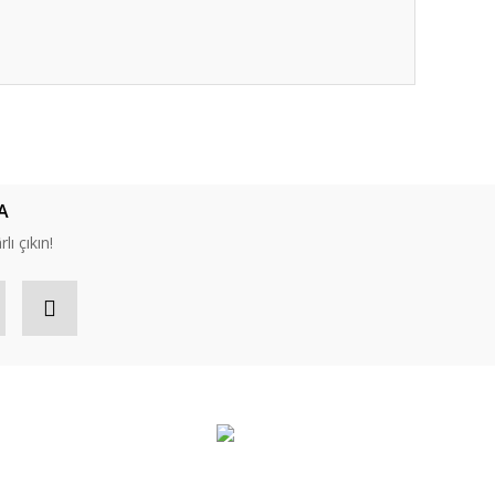
ıza iletebilirsiniz.
A
lı çıkın!