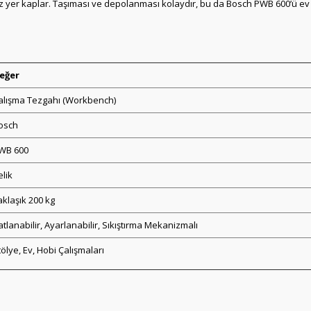
 yer kaplar. Taşıması ve depolanması kolaydır, bu da Bosch PWB 600’ü ev kul
eğer
alışma Tezgahı (Workbench)
osch
WB 600
elik
aklaşık 200 kg
atlanabilir, Ayarlanabilir, Sıkıştırma Mekanizmalı
tölye, Ev, Hobi Çalışmaları