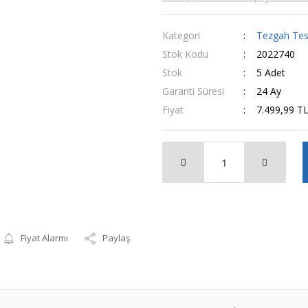
Kategori
Tezgah Tes
Stok Kodu
2022740
Stok
5 Adet
Garanti Süresi
24 Ay
Fiyat
7.499,99 T
Fiyat Alarmı
Paylaş