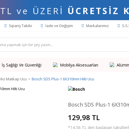
 TL ve ÜZERİ
ÜCRETSİZ 
Sipariş Takibi
İade ve Değişim
Markalarımız
S.S.
İş Sağlığı Ve Güvenliği
Mobilya Aksesuarları
Alümin
lici Matkap Ucu
Bosch SDS Plus-1 6X310mm Hilti Ucu
Bosch SDS Plus-1 6X310
129,98 TL
*14,56 TL den başlayan taksitlerl