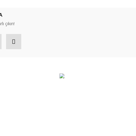
A
lı çıkın!