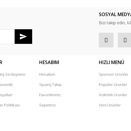
SOSYAL MEDY
Yorum Yaz
Bizi takip edin, kâr
R
HESABIM
HIZLI MENÜ
tış Sözleşmesi
Hesabım
Sponsor Ürünler
Gönder
Güvenlik
Sipariş Takip
Popüler Ürünler
oşullari
Favorileriniz
İndirimli Ürünler
er Politikası
Sepetiniz
Yeni Ürünler