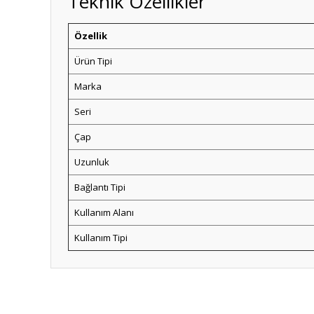
Teknik Özellikler
Özellik
Ürün Tipi
Marka
Seri
Çap
Uzunluk
Bağlantı Tipi
Kullanım Alanı
Kullanım Tipi
Bu ürünün fiyat bilgisi, resim, ürün açıklamalarında ve diğ
Görüş ve önerileriniz için teşekkür ederiz.