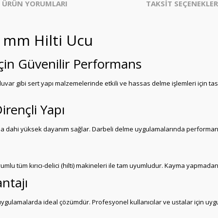
ÜRÜN YORUMLARI
TAKSİT SEÇENEKLER
0 mm Hilti Ucu
İçin Güvenilir Performans
 duvar gibi sert yapı malzemelerinde etkili ve hassas delme işlemleri için ta
irençli Yapı
arda dahi yüksek dayanım sağlar. Darbeli delme uygulamalarında performan
mlu tüm kırıcı-delici (hilti) makineleri ile tam uyumludur. Kayma yapmadan
ntajı
gulamalarda ideal çözümdür. Profesyonel kullanıcılar ve ustalar için uyg