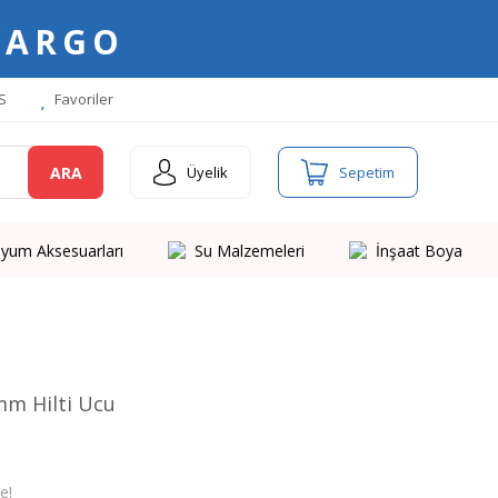
KARGO
S
Favoriler
ARA
Üyelik
Sepetim
yum Aksesuarları
Su Malzemeleri
İnşaat Boya
mm Hilti Ucu
e!