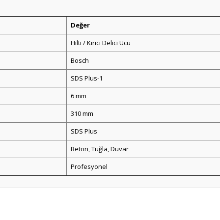
Değer
Hilti / Kırıcı Delici Ucu
Bosch
SDS Plus-1
6 mm
310 mm
SDS Plus
Beton, Tuğla, Duvar
Profesyonel
er konularda yetersiz gördüğünüz noktaları öneri formunu kullanarak tarafım
Bu ürüne ilk yorumu siz yapın!