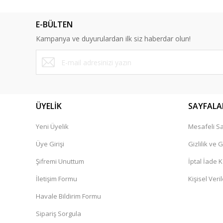
Ürün resmi kalitesiz, bozuk veya görüntülenemiyor.
E-BÜLTEN
Ürün açıklamasında eksik bilgiler bulunuyor.
Kampanya ve duyurulardan ilk siz haberdar olun!
Ürün bilgilerinde hatalar bulunuyor.
Ürün fiyatı diğer sitelerden daha pahalı.
Bu ürüne benzer farklı alternatifler olmalı.
ÜYELİK
SAYFALA
Yeni Üyelik
Mesafeli Sa
Üye Girişi
Gizlilik ve 
Şifremi Unuttum
İptal İade K
İletişim Formu
Kişisel Veril
Havale Bildirim Formu
Sipariş Sorgula