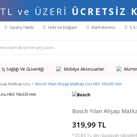
 TL ve ÜZERİ
ÜCRETSİZ 
Sipariş Takibi
İade ve Değişim
Markalarımız
S.S.
İş Sağlığı Ve Güvenliği
Mobilya Aksesuarları
Alümin
hşap Matkap Ucu
Bosch Yılan Ahşap Matkap Ucu HEX 10x235 mm
Bosch Yılan Ahşap Mat
319,99 TL
*35,84 TL den başlayan taksitlerl