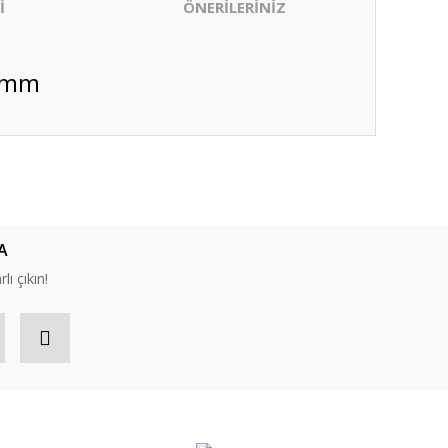
İ
ÖNERİLERİNİZ
5 mm
ıza iletebilirsiniz.
A
lı çıkın!