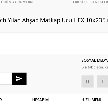
ÜRÜN YORUMLARI
TAKSİT SEÇENEKLER
ch Yılan Ahşap Matkap Ucu HEX 10x23
er konularda yetersiz gördüğünüz noktaları öneri formunu kullanarak tarafım
Bu ürüne ilk yorumu siz yapın!
SOSYAL MEDY
Yorum Yaz
Bizi takip edin, kâr
R
HESABIM
HIZLI MENÜ