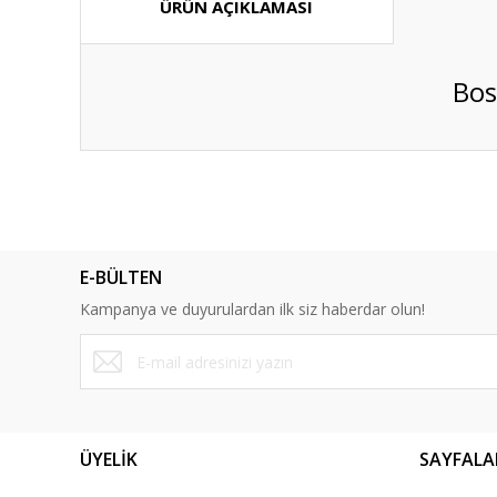
ÜRÜN AÇIKLAMASI
Bos
Bu ürünün fiyat bilgisi, resim, ürün açıklamalarında ve diğ
Görüş ve önerileriniz için teşekkür ederiz.
Ürün resmi kalitesiz, bozuk veya görüntülenemiyor.
E-BÜLTEN
Ürün açıklamasında eksik bilgiler bulunuyor.
Kampanya ve duyurulardan ilk siz haberdar olun!
Ürün bilgilerinde hatalar bulunuyor.
Ürün fiyatı diğer sitelerden daha pahalı.
Bu ürüne benzer farklı alternatifler olmalı.
ÜYELİK
SAYFALA