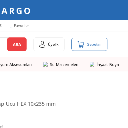
KARGO
S
Favoriler
ARA
Üyelik
Sepetim
yum Aksesuarları
Su Malzemeleri
İnşaat Boya
kap Ucu HEX 10x235 mm
e!