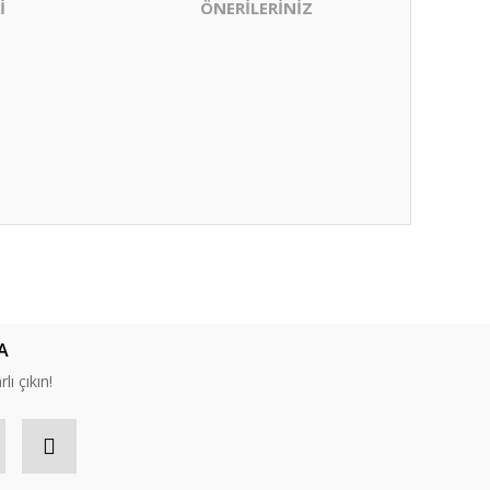
İ
ÖNERİLERİNİZ
ıza iletebilirsiniz.
A
lı çıkın!