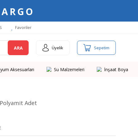
KARGO
S
Favoriler
ARA
Üyelik
Sepetim
yum Aksesuarları
Su Malzemeleri
İnşaat Boya
i Polyamit Adet
!