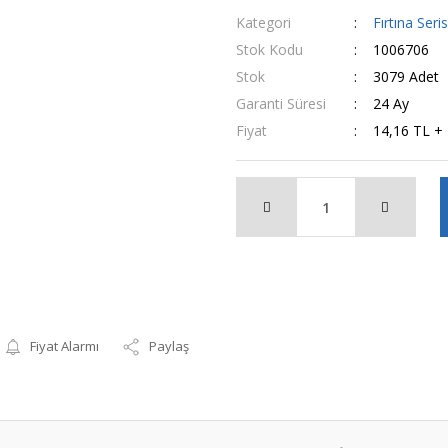
Kategori
Fırtına Seri
Stok Kodu
1006706
Stok
3079 Adet
Garanti Süresi
24 Ay
Fiyat
14,16 TL +
Fiyat Alarmı
Paylaş