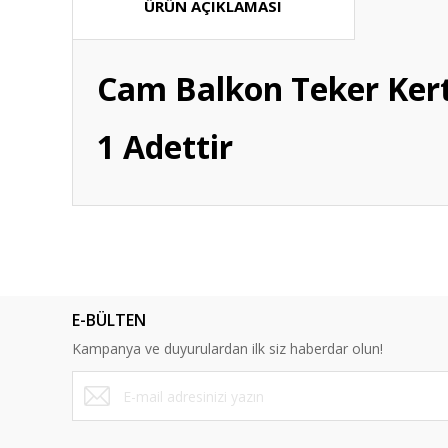
ÜRÜN AÇIKLAMASI
Cam Balkon Teker Kert
1 Adettir
Bu ürünün fiyat bilgisi, resim, ürün açıklamalarında ve diğ
Görüş ve önerileriniz için teşekkür ederiz.
Ürün resmi kalitesiz, bozuk veya görüntülenemiyor.
E-BÜLTEN
Ürün açıklamasında eksik bilgiler bulunuyor.
Kampanya ve duyurulardan ilk siz haberdar olun!
Ürün bilgilerinde hatalar bulunuyor.
Ürün fiyatı diğer sitelerden daha pahalı.
Bu ürüne benzer farklı alternatifler olmalı.