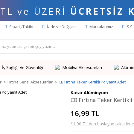
 TL ve ÜZERİ
ÜCRETSİZ 
Sipariş Takibi
İade ve Değişim
Markalarımız
S.S.
İş Sağlığı Ve Güvenliği
Mobilya Aksesuarları
Alümin
rı
Fırtına Serisi Aksesuarları
CB.Fırtına Teker Kertikli Polyamit Adet
Katar Alüminyum
CB.Fırtına Teker Kertikl
16,99 TL
*1,90 TL den başlayan taksitlerle