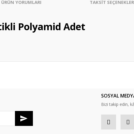
ÜRÜN YORUMLARI
TAKSİT SEÇENEKLER
ikli Polyamid Adet
er konularda yetersiz gördüğünüz noktaları öneri formunu kullanarak tarafım
Bu ürüne ilk yorumu siz yapın!
SOSYAL MEDY
Yorum Yaz
Bizi takip edin, kâr