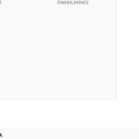
İ
ÖNERİLERİNİZ
ıza iletebilirsiniz.
A