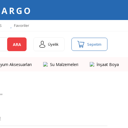
KARGO
S
Favoriler
ARA
Üyelik
Sepetim
yum Aksesuarları
Su Malzemeleri
İnşaat Boya
''
!