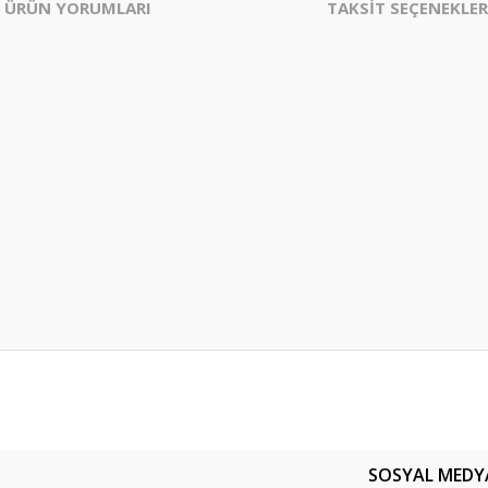
ÜRÜN YORUMLARI
TAKSİT SEÇENEKLER
er konularda yetersiz gördüğünüz noktaları öneri formunu kullanarak tarafım
Bu ürüne ilk yorumu siz yapın!
SOSYAL MEDY
Yorum Yaz