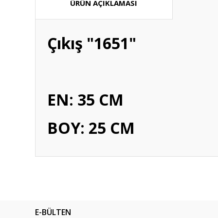
ÜRÜN AÇIKLAMASI
Çıkış "1651"
EN: 35 CM
BOY: 25 CM
Bu ürünün fiyat bilgisi, resim, ürün açıklamalarında ve diğ
Görüş ve önerileriniz için teşekkür ederiz.
Ürün resmi kalitesiz, bozuk veya görüntülenemiyor.
E-BÜLTEN