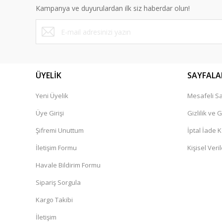
Ürün açıklamasında eksik bilgiler bulunuyor.
Kampanya ve duyurulardan ilk siz haberdar olun!
Ürün bilgilerinde hatalar bulunuyor.
Ürün fiyatı diğer sitelerden daha pahalı.
Bu ürüne benzer farklı alternatifler olmalı.
ÜYELİK
SAYFALA
Yeni Üyelik
Mesafeli Sa
Üye Girişi
Gizlilik ve 
Şifremi Unuttum
İptal İade K
İletişim Formu
Kişisel Veril
Havale Bildirim Formu
Sipariş Sorgula
Kargo Takibi
İletişim