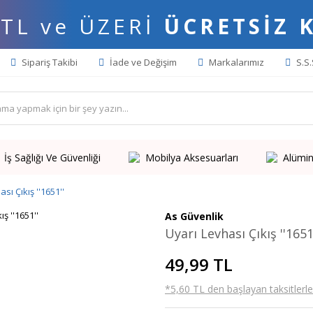
 TL ve ÜZERİ
ÜCRETSİZ 
Sipariş Takibi
İade ve Değişim
Markalarımız
S.S.
İş Sağlığı Ve Güvenliği
Mobilya Aksesuarları
Alümin
sı Çıkış ''1651''
As Güvenlik
Uyarı Levhası Çıkış ''1651
49,99 TL
*5,60 TL den başlayan taksitlerle