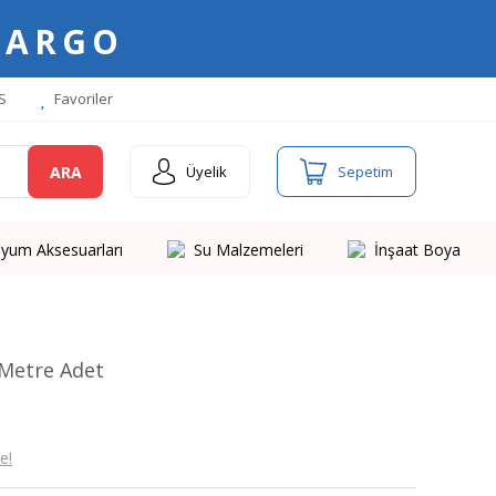
KARGO
S
Favoriler
ARA
Üyelik
Sepetim
yum Aksesuarları
Su Malzemeleri
İnşaat Boya
 Metre Adet
e!