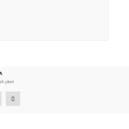
ıza iletebilirsiniz.
A
lı çıkın!