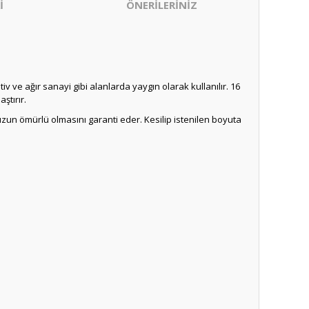
İ
ÖNERİLERİNİZ
v ve ağır sanayi gibi alanlarda yaygın olarak kullanılır. 16
ştırır.
n ömürlü olmasını garanti eder. Kesilip istenilen boyuta