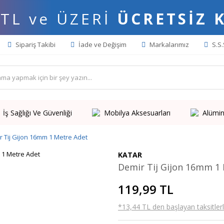
 TL ve ÜZERİ
ÜCRETSİZ 
Sipariş Takibi
İade ve Değişim
Markalarımız
S.S.
İş Sağlığı Ve Güvenliği
Mobilya Aksesuarları
Alümin
r Tij Gijon 16mm 1 Metre Adet
KATAR
Demir Tij Gijon 16mm 1
119,99 TL
*13,44 TL den başlayan taksitlerl