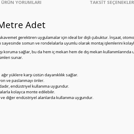
ÜRÜN YORUMLARI
TAKSİT SEÇENEKLER
Metre Adet
kavemet gerektiren uygulamalar için ideal bir dişli çubuktur. İnşaat, otomoti
 sayesinde somun ve rondelalarla uyumlu olarak montaj işlemlerini kolayla
koruma sağlar, bu da hem iç mekan hem de dış mekan kullanımlarında uzu
zümleri sunar.
ağır yüklere karşı üstün dayanıklılık sağlar.
on ve paslanmayı önler.
dır, endüstriyel kullanıma uygundur.
larla kolayca monte edilebilir.
 ve diğer endüstriyel alanlarda kullanıma uygundur.