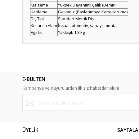
Malzeme
Yüksek Dayanımlı Çelik (Demir)
Kaplama
Galvaniz (Paslanmaya Karşı Koruma)
Diş Tipi
Standart Metri̇k Diş
Kullanım Alanı
İnşaat, otomotiv, sanayi, montaj
Ağırlık
Yaklaşık 1.8 kg
Bu ürünün fiyat bilgisi, resim, ürün açıklamalarında ve diğ
Görüş ve önerileriniz için teşekkür ederiz.
Ürün resmi kalitesiz, bozuk veya görüntülenemiyor.
E-BÜLTEN
Ürün açıklamasında eksik bilgiler bulunuyor.
Kampanya ve duyurulardan ilk siz haberdar olun!
Ürün bilgilerinde hatalar bulunuyor.
Ürün fiyatı diğer sitelerden daha pahalı.
Bu ürüne benzer farklı alternatifler olmalı.
ÜYELİK
SAYFALA