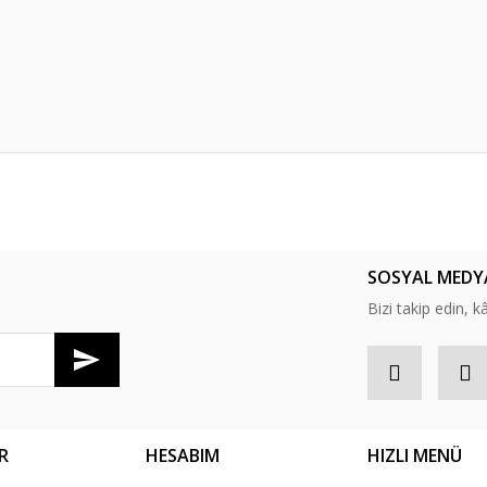
er konularda yetersiz gördüğünüz noktaları öneri formunu kullanarak tarafım
Bu ürüne ilk yorumu siz yapın!
SOSYAL MEDY
Yorum Yaz
Bizi takip edin, kâr
R
HESABIM
HIZLI MENÜ