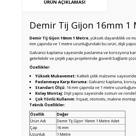
ÜRÜN AÇIKLAMASI
Demir Tij Gijon 16mm 1 
Demir Tij Gijon 16mm 1 Metre
, yüksek dayanıklılık ve mu
mm çapında ve 1 metre uzunluğundaki bu ürün, dişli yapısı
Galvaniz kaplama sayesinde paslanma ve korozyona karşı 
getirilebilir ve çeşitli yapı projelerinde güvenli bağlantı çö
Özellikler:
Yüksek Mukavemet:
Kaliteli çelik malzeme sayesinde 
Paslanmaya Karşı Koruma:
Galvaniz kaplama, korozy
Standart Ölçü:
16 mm çapında ve 1 metre uzunluğunda
Kolay Montaj:
Dişli yapısı sayesinde somun ve rondela
Çok Yönlü Kullanım:
İnşaat, otomotiv, makine montajı
Teknik Özellikler:
Özellik
Değer
Ürün Adı
Demir Tij Gijon 16mm 1 Metre Adet
Çap
16 mm
Uzunluk
1 Metre