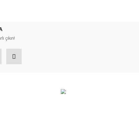
ıza iletebilirsiniz.
A
lı çıkın!