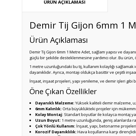
ÜRÜN AÇIKLAMASI
Demir Tij Gijon 6mm 1 M
Ürün Açıklaması
Demir Tij Gijon 6mm 1 Metre Adet, sağlam yapısı ve dayanık
güçlü bir şekilde desteklenmesine yardımcı olur. Bu ürün, 
1 metre uzunluğundaki bu tij, kullanım kolaylığı sağlamak 
dayanıklıdır. Ayrıca, montajı oldukça basittir ve çeşitli inş
İnşaat, inşaat projeleri, yapı yenileme, ve demir işleri gibi 
Öne Çıkan Özellikler
Dayanıklı Malzeme:
Yüksek kaliteli demir malzeme, u
6mm Kalınlık:
Orta büyüklükteki projeler için mükemm
Kolay Montaj:
Standart boyutlar ile kolayca montaj yap
Uzun Boyut:
1 metre uzunluğunda, geniş alanlarda ra
Çok Yönlü Kullanım:
İnşaat, yapı, betonarme projelerin
Korozif Dayanıklılık:
Hava koşullarına karşı dirençlidir