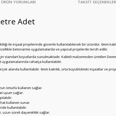
ÜRÜN YORUMLARI
TAKSİT SEÇENEKLER
etre Adet
lılığı ile inşaat projelerinde güvenle kullanılabilecek bir üründür. 6mm ka
özellikle betonarme uygulamalarda ve yapısal projelerde tercih edilir.
için standart boyutlarda sunulmaktadır. Kaliteli malzemeden üretilen Demir
aat uygulamalarında rahatça kullanılabilir.
birçok alanda kullanılabilir. 6mm kalınlık, orta büyüklükteki inşaatlar ve proj
zun ömürlü kullanım sağlar.
el uyum sağlar.
ılabilir.
hat kullanım sunar.
de kullanılabilir.
, uzun süreli dayanıklılık sağlar.