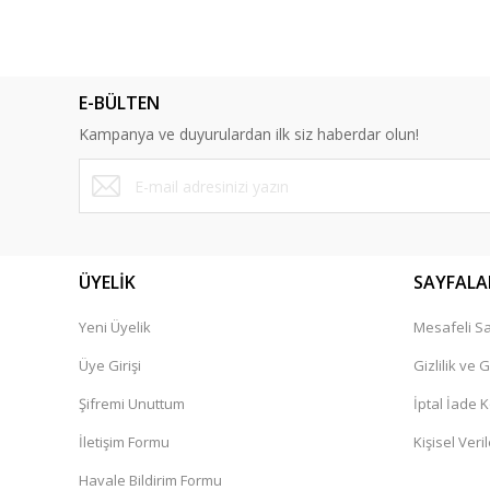
Bu ürünün fiyat bilgisi, resim, ürün açıklamalarında ve diğ
Görüş ve önerileriniz için teşekkür ederiz.
Ürün resmi kalitesiz, bozuk veya görüntülenemiyor.
E-BÜLTEN
Ürün açıklamasında eksik bilgiler bulunuyor.
Kampanya ve duyurulardan ilk siz haberdar olun!
Ürün bilgilerinde hatalar bulunuyor.
Ürün fiyatı diğer sitelerden daha pahalı.
Bu ürüne benzer farklı alternatifler olmalı.
ÜYELİK
SAYFALA
Yeni Üyelik
Mesafeli Sa
Üye Girişi
Gizlilik ve 
Şifremi Unuttum
İptal İade K
İletişim Formu
Kişisel Veril
Havale Bildirim Formu