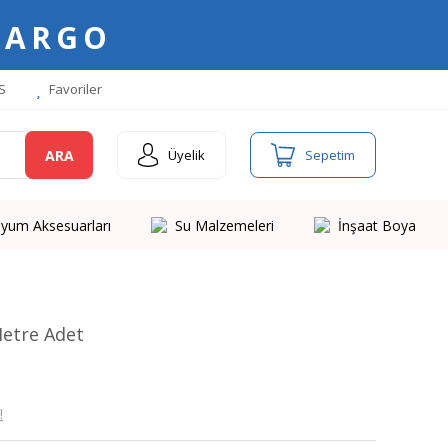
KARGO
S
Favoriler
ARA
Üyelik
Sepetim
yum Aksesuarları
Su Malzemeleri
İnşaat Boya
Metre Adet
!