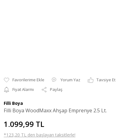
Yorum Yaz
Tavsiye Et
Fiyat Alarmı
Paylaş
Filli Boya
Filli Boya WoodMaxx Ahşap Emprenye 2.5 Lt.
1.099,99 TL
*123,20 TL den başlayan taksitlerle!