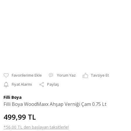
Yorum Yaz
Tavsiye Et
Fiyat Alarmı
Paylaş
Filli Boya
Filli Boya WoodMaxx Ahşap Verniği Çam 0.75 Lt
499,99 TL
*56,00 TL den başlayan taksitlerle!