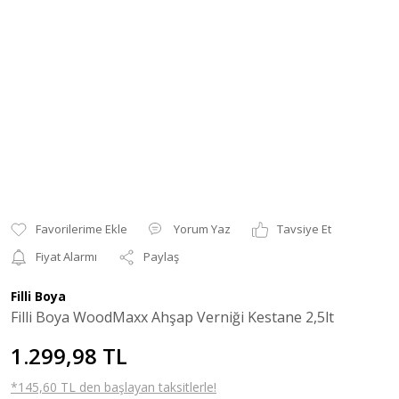
Yorum Yaz
Tavsiye Et
Fiyat Alarmı
Paylaş
Filli Boya
Filli Boya WoodMaxx Ahşap Verniği Kestane 2,5lt
1.299,98 TL
*145,60 TL den başlayan taksitlerle!