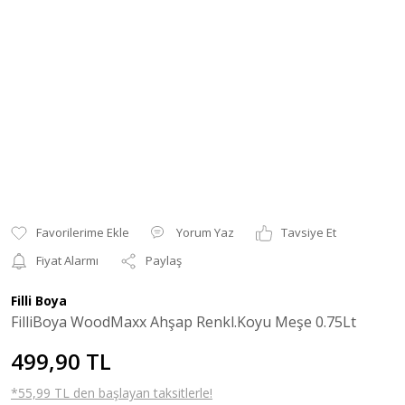
Yorum Yaz
Tavsiye Et
Fiyat Alarmı
Paylaş
Filli Boya
FilliBoya WoodMaxx Ahşap Renkl.Koyu Meşe 0.75Lt
499,90 TL
*55,99 TL den başlayan taksitlerle!