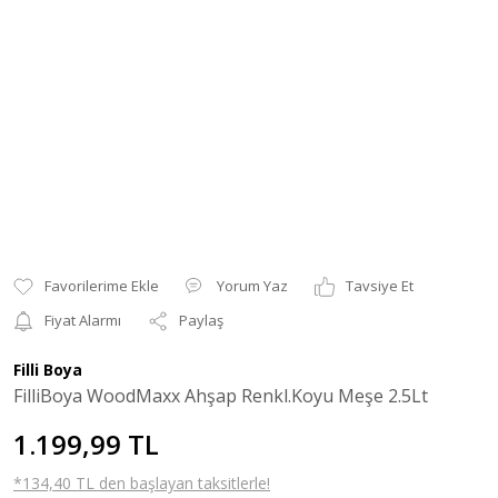
Yorum Yaz
Tavsiye Et
Fiyat Alarmı
Paylaş
Filli Boya
FilliBoya WoodMaxx Ahşap Renkl.Koyu Meşe 2.5Lt
1.199,99 TL
*134,40 TL den başlayan taksitlerle!