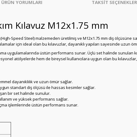
ÜRÜN YORUMLARI
TAKSİT SEÇENEKLER
kım Kılavuz M12x1.75 mm
S (High-Speed Steel) malzemeden üretilmiş ve M12x1.75 mm diş ölçüsüne sahi
ulamalar için ideal olan bu kılavuzlar, dayanıklı yapıları sayesinde uzun öm
alama uygulamalarında üstün performans sunar. Üçlü set halinde sunulan kı
syonel atölyelerde hem de bireysel kullanıcılara uygun olan bu kılavuzlar, 
emmel dayanıklılık ve uzun ömür sağlar.
gun standart diş ölçüsü ile hassas kesimler sağlar.
uşan bir set halinde sunulur.
ullanım ve yüksek performans sağlar.
açma işlemlerinde üstün performans sunar.