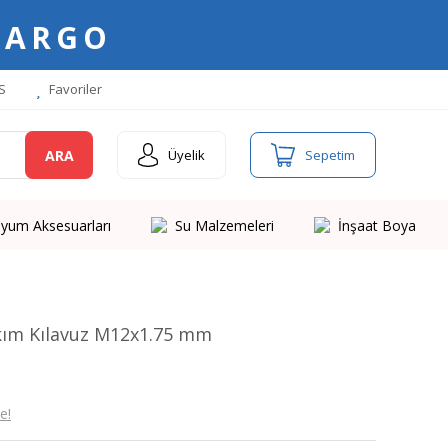
KARGO
S
Favoriler
ARA
Üyelik
Sepetim
yum Aksesuarları
Su Malzemeleri
İnşaat Boya
kım Kılavuz M12x1.75 mm
e!