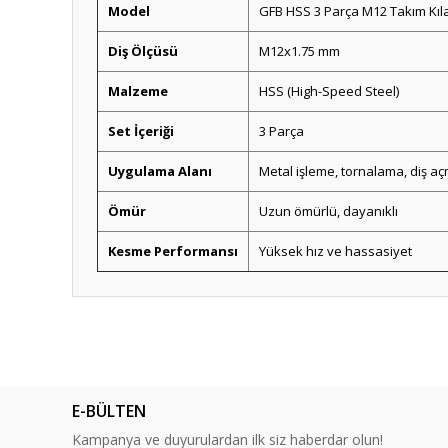
Model
GFB HSS 3 Parça M12 Takım Kıl
Diş Ölçüsü
M12x1.75 mm
Malzeme
HSS (High-Speed Steel)
Set İçeriği
3 Parça
Uygulama Alanı
Metal işleme, tornalama, diş a
Ömür
Uzun ömürlü, dayanıklı
Kesme Performansı
Yüksek hız ve hassasiyet
Bu ürünün fiyat bilgisi, resim, ürün açıklamalarında ve diğ
Görüş ve önerileriniz için teşekkür ederiz.
Ürün resmi kalitesiz, bozuk veya görüntülenemiyor.
E-BÜLTEN
Ürün açıklamasında eksik bilgiler bulunuyor.
Kampanya ve duyurulardan ilk siz haberdar olun!