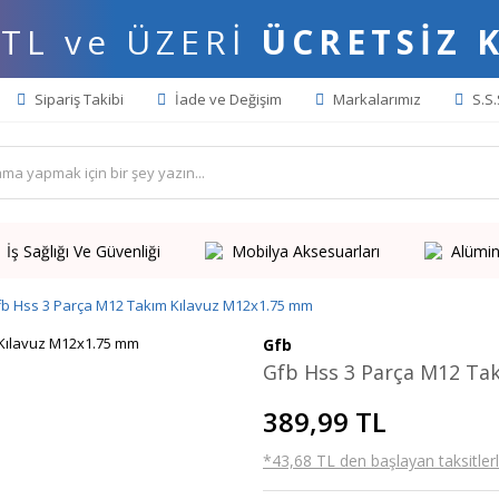
 TL ve ÜZERİ
ÜCRETSİZ 
Sipariş Takibi
İade ve Değişim
Markalarımız
S.S.
İş Sağlığı Ve Güvenliği
Mobilya Aksesuarları
Alümin
b Hss 3 Parça M12 Takım Kılavuz M12x1.75 mm
Gfb
Gfb Hss 3 Parça M12 Ta
389,99 TL
*43,68 TL den başlayan taksitlerl