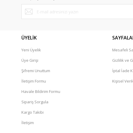
Ürün bilgilerinde hatalar bulunuyor.
Ürün fiyatı diğer sitelerden daha pahalı.
Bu ürüne benzer farklı alternatifler olmalı.
ÜYELİK
SAYFALA
Yeni Üyelik
Mesafeli Sa
Üye Girişi
Gizlilik ve 
Şifremi Unuttum
İptal İade K
İletişim Formu
Kişisel Veril
Havale Bildirim Formu
Sipariş Sorgula
Kargo Takibi
İletişim