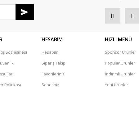
R
HESABIM
HIZLI MENÜ
tış Sözleşmesi
Hesabım
Sponsor Ürünler
Gönder
Güvenlik
Sipariş Takip
Popüler Ürünler
oşullari
Favorileriniz
İndirimli Ürünler
er Politikası
Sepetiniz
Yeni Ürünler