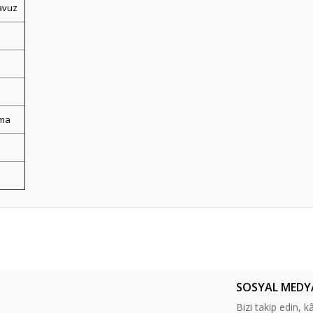
avuz
çma
er konularda yetersiz gördüğünüz noktaları öneri formunu kullanarak tarafım
Bu ürüne ilk yorumu siz yapın!
SOSYAL MEDY
Yorum Yaz
Bizi takip edin, kâr