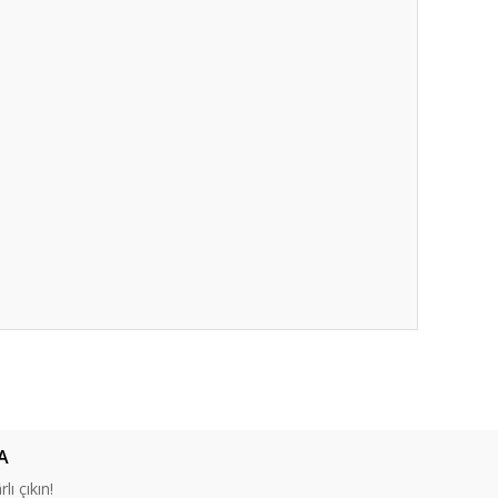
ıza iletebilirsiniz.
A
lı çıkın!