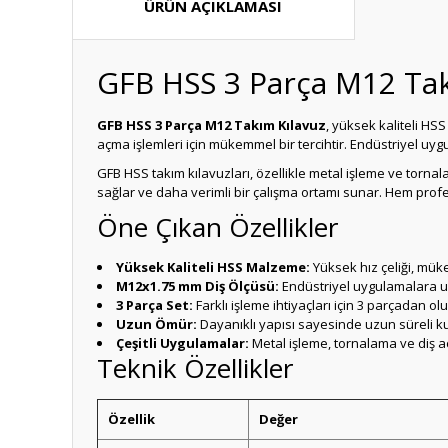
ÜRÜN AÇIKLAMASI
GFB HSS 3 Parça M12 Ta
GFB HSS 3 Parça M12 Takım Kılavuz
, yüksek kaliteli HS
açma işlemleri için mükemmel bir tercihtir. Endüstriyel uyg
GFB HSS takım kılavuzları, özellikle metal işleme ve torn
sağlar ve daha verimli bir çalışma ortamı sunar. Hem profe
Öne Çıkan Özellikler
Yüksek Kaliteli HSS Malzeme:
Yüksek hız çeliği, mük
M12x1.75 mm Diş Ölçüsü:
Endüstriyel uygulamalara uy
3 Parça Set:
Farklı işleme ihtiyaçları için 3 parçadan ol
Uzun Ömür:
Dayanıklı yapısı sayesinde uzun süreli k
Çeşitli Uygulamalar:
Metal işleme, tornalama ve diş 
Teknik Özellikler
Özellik
Değer