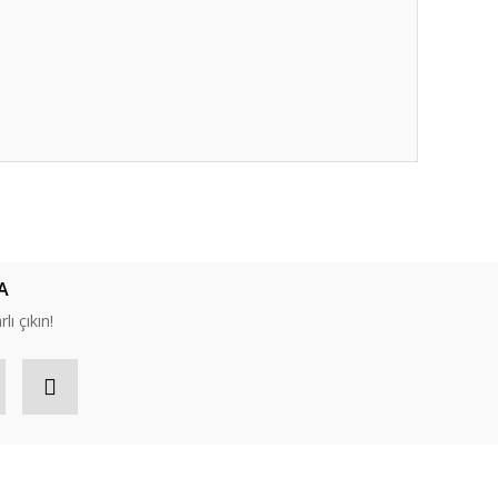
ıza iletebilirsiniz.
A
lı çıkın!