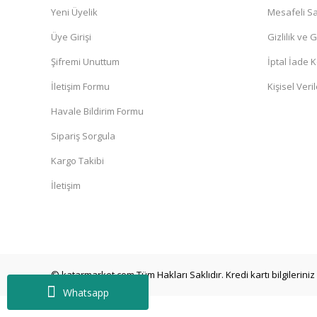
Yeni Üyelik
Mesafeli Sa
Üye Girişi
Gizlilik ve 
Şifremi Unuttum
İptal İade K
İletişim Formu
Kişisel Veril
Havale Bildirim Formu
Sipariş Sorgula
Kargo Takibi
İletişim
© katarmarket.com Tüm Hakları Saklıdır. Kredi kartı bilgileriniz 
Whatsapp