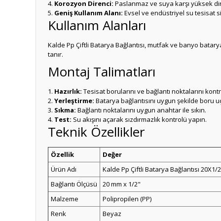
Korozyon Direnci:
Paslanmaz ve suya karşı yüksek dir
Geniş Kullanım Alanı:
Evsel ve endüstriyel su tesisat si
Kullanım Alanları
Kalde Pp Çiftli Batarya Bağlantısı, mutfak ve banyo batarya
tanır.
Montaj Talimatları
Hazırlık:
Tesisat borularını ve bağlantı noktalarını kontr
Yerleştirme:
Batarya bağlantısını uygun şekilde boru uçl
Sıkma:
Bağlantı noktalarını uygun anahtar ile sıkın.
Test:
Su akışını açarak sızdırmazlık kontrolü yapın.
Teknik Özellikler
Özellik
Değer
Ürün Adı
Kalde Pp Çiftli Batarya Bağlantısı 20X1/
Bağlantı Ölçüsü
20 mm x 1/2"
Malzeme
Polipropilen (PP)
Renk
Beyaz