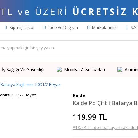
 TL ve ÜZERİ
ÜCRETSİZ 
Sipariş Takibi
İade ve Değişim
Markalarımız
S.S.
İş Sağlığı Ve Güvenliği
Mobilya Aksesuarları
Alümin
i Batarya Bağlantısı 20X1/2 Beyaz
Kalde
Kalde Pp Çiftli Batarya 
119,99 TL
*13,44 TL den başlayan taksitlerl