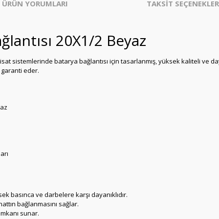
ÜRÜN YORUMLARI
TAKSİT SEÇENEKLER
ağlantısı 20X1/2 Beyaz
sisat sistemlerinde batarya bağlantısı için tasarlanmış, yüksek kaliteli ve day
ı garanti eder.
yaz
arı
k basınca ve darbelere karşı dayanıklıdır.
hattın bağlanmasını sağlar.
 imkanı sunar.