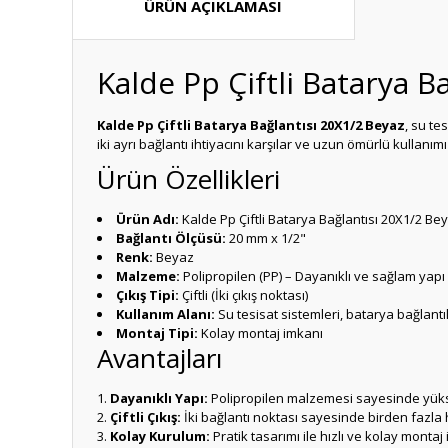
ÜRÜN AÇIKLAMASI
Kalde Pp Çiftli Batarya B
Kalde Pp Çiftli Batarya Bağlantısı 20X1/2 Beyaz
, su te
iki ayrı bağlantı ihtiyacını karşılar ve uzun ömürlü kullanım
Ürün Özellikleri
Ürün Adı:
Kalde Pp Çiftli Batarya Bağlantısı 20X1/2 Be
Bağlantı Ölçüsü:
20 mm x 1/2"
Renk:
Beyaz
Malzeme:
Polipropilen (PP) – Dayanıklı ve sağlam yapı
Çıkış Tipi:
Çiftli (İki çıkış noktası)
Kullanım Alanı:
Su tesisat sistemleri, batarya bağlantıl
Montaj Tipi:
Kolay montaj imkanı
Avantajları
Dayanıklı Yapı:
Polipropilen malzemesi sayesinde yükse
Çiftli Çıkış:
İki bağlantı noktası sayesinde birden fazla 
Kolay Kurulum:
Pratik tasarımı ile hızlı ve kolay montaj