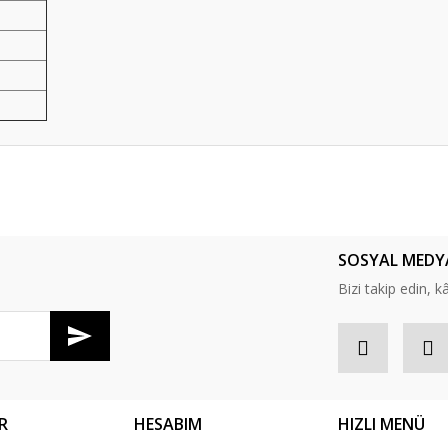
er konularda yetersiz gördüğünüz noktaları öneri formunu kullanarak tarafım
Bu ürüne ilk yorumu siz yapın!
SOSYAL MEDY
Yorum Yaz
Bizi takip edin, kâr
R
HESABIM
HIZLI MENÜ