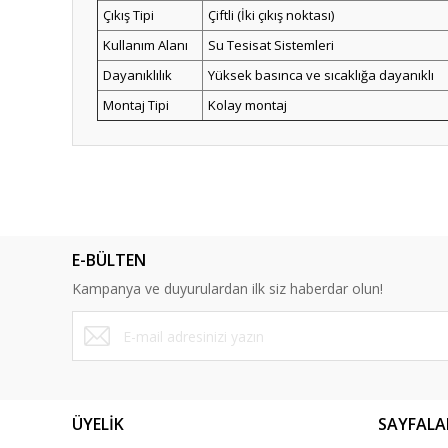
Çıkış Tipi
Çiftli (İki çıkış noktası)
Kullanım Alanı
Su Tesisat Sistemleri
Dayanıklılık
Yüksek basınca ve sıcaklığa dayanıklı
Montaj Tipi
Kolay montaj
Bu ürünün fiyat bilgisi, resim, ürün açıklamalarında ve diğ
Görüş ve önerileriniz için teşekkür ederiz.
Ürün resmi kalitesiz, bozuk veya görüntülenemiyor.
E-BÜLTEN
Ürün açıklamasında eksik bilgiler bulunuyor.
Kampanya ve duyurulardan ilk siz haberdar olun!
Ürün bilgilerinde hatalar bulunuyor.
Ürün fiyatı diğer sitelerden daha pahalı.
Bu ürüne benzer farklı alternatifler olmalı.
ÜYELİK
SAYFALA