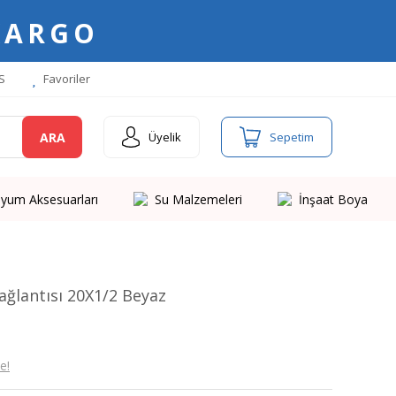
KARGO
S
Favoriler
ARA
Üyelik
Sepetim
yum Aksesuarları
Su Malzemeleri
İnşaat Boya
Bağlantısı 20X1/2 Beyaz
e!