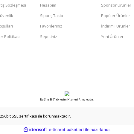
tış Sözleşmesi
Hesabım
Sponsor Ürünler
Gönder
Güvenlik
Sipariş Takip
Popüler Ürünler
oşullari
Favorileriniz
İndirimli Ürünler
er Politikası
Sepetiniz
Yeni Ürünler
Bu Site 360° Yönetim Hizmeti Almaktadır.
256bit SSL sertifikası ile korunmaktadır.
ile
ideasoft
e-