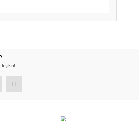
ıza iletebilirsiniz.
A
lı çıkın!