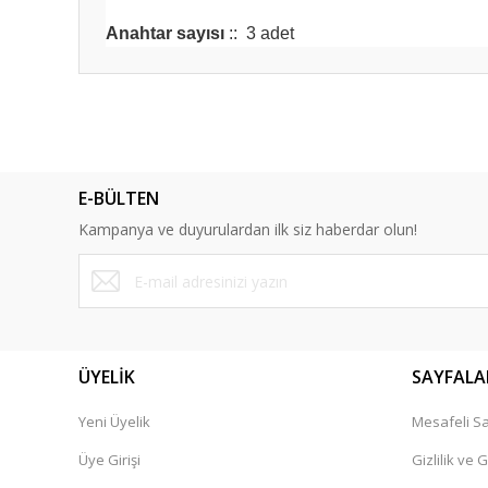
Anahtar sayısı
:
:
3 adet
Bu ürünün fiyat bilgisi, resim, ürün açıklamalarında ve diğ
Görüş ve önerileriniz için teşekkür ederiz.
Ürün resmi kalitesiz, bozuk veya görüntülenemiyor.
E-BÜLTEN
Ürün açıklamasında eksik bilgiler bulunuyor.
Kampanya ve duyurulardan ilk siz haberdar olun!
Ürün bilgilerinde hatalar bulunuyor.
Ürün fiyatı diğer sitelerden daha pahalı.
Bu ürüne benzer farklı alternatifler olmalı.
ÜYELİK
SAYFALA
Yeni Üyelik
Mesafeli Sa
Üye Girişi
Gizlilik ve 