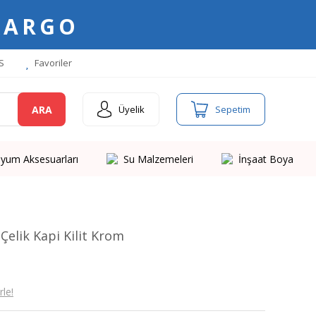
KARGO
S
Favoriler
ARA
Üyelik
Sepetim
yum Aksesuarları
Su Malzemeleri
İnşaat Boya
elik Kapi Kilit Krom
le!