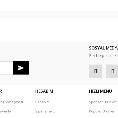
er konularda yetersiz gördüğünüz noktaları öneri formunu kullanarak tarafım
Bu ürüne ilk yorumu siz yapın!
SOSYAL MEDY
Yorum Yaz
Bizi takip edin, kâr
R
HESABIM
HIZLI MENÜ
tış Sözleşmesi
Hesabım
Sponsor Ürünler
Gönder
Güvenlik
Sipariş Takip
Popüler Ürünler