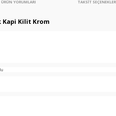
ÜRÜN YORUMLARI
TAKSİT SEÇENEKLER
 Kapi Kilit Krom
lu