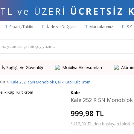
 TL ve ÜZERİ
ÜCRETSİZ 
Sipariş Takibi
İade ve Değişim
Markalarımız
S.S.
İş Sağlığı Ve Güvenliği
Mobilya Aksesuarları
Alümin
ilit
Kale 252 R SN Monoblok Çelik Kapi Kilit Krom
Kale
Kale 252 R SN Monoblok Ç
999,98 TL
*112,00 TL den başlayan taksitler