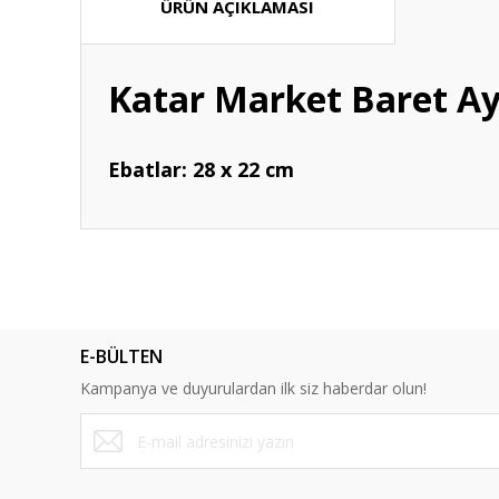
ÜRÜN AÇIKLAMASI
Katar Market Baret Ay
Ebatlar: 28 x 22 cm
Bu ürünün fiyat bilgisi, resim, ürün açıklamalarında ve diğ
Görüş ve önerileriniz için teşekkür ederiz.
Ürün resmi kalitesiz, bozuk veya görüntülenemiyor.
E-BÜLTEN
Ürün açıklamasında eksik bilgiler bulunuyor.
Kampanya ve duyurulardan ilk siz haberdar olun!
Ürün bilgilerinde hatalar bulunuyor.
Ürün fiyatı diğer sitelerden daha pahalı.
Bu ürüne benzer farklı alternatifler olmalı.