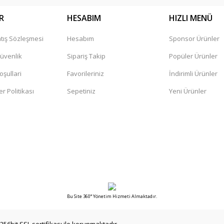
R
HESABIM
HIZLI MENÜ
tış Sözleşmesi
Hesabım
Sponsor Ürünler
Gönder
Güvenlik
Sipariş Takip
Popüler Ürünler
oşullari
Favorileriniz
İndirimli Ürünler
er Politikası
Sepetiniz
Yeni Ürünler
Bu Site 360° Yönetim Hizmeti Almaktadır.