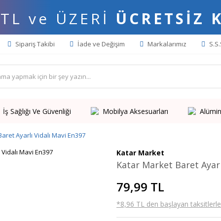
 TL ve ÜZERİ
ÜCRETSİZ 
Sipariş Takibi
İade ve Değişim
Markalarımız
S.S.
İş Sağlığı Ve Güvenliği
Mobilya Aksesuarları
Alümin
aret Ayarlı Vidalı Mavi En397
Katar Market
Katar Market Baret Ayarl
79,99 TL
*8,96 TL den başlayan taksitlerle