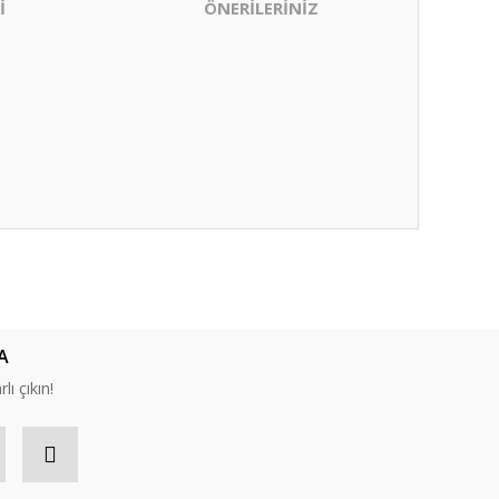
İ
ÖNERİLERİNİZ
ıza iletebilirsiniz.
A
lı çıkın!