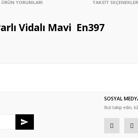
ÜRÜN YORUMLARI
TAKSİT SEÇENEKLER
arlı Vidalı Mavi En397
er konularda yetersiz gördüğünüz noktaları öneri formunu kullanarak tarafım
Bu ürüne ilk yorumu siz yapın!
SOSYAL MEDY
Yorum Yaz
Bizi takip edin, kâr