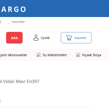
KARGO
S
Favoriler
ARA
Üyelik
Sepetim
yum Aksesuarları
Su Malzemeleri
İnşaat Boya
ı Vidalı Mavi En397
!