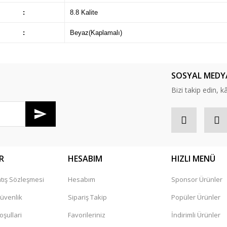
:
8.8 Kalite
:
Beyaz(Kaplamalı)
SOSYAL MEDY
Bizi takip edin, kâr
R
HESABIM
HIZLI MENÜ
tış Sözleşmesi
Hesabım
Sponsor Ürünler
Güvenlik
Sipariş Takip
Popüler Ürünler
oşullari
Favorileriniz
İndirimli Ürünler