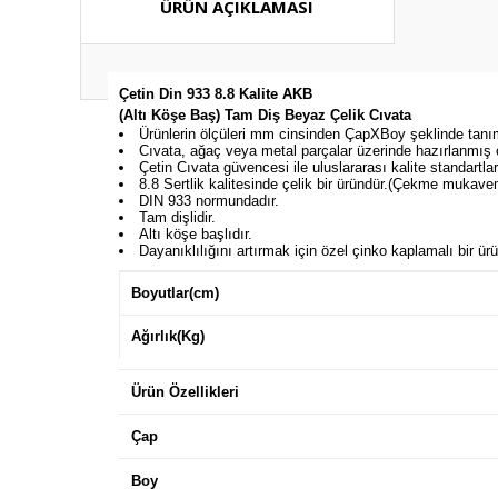
ÜRÜN AÇIKLAMASI
Çetin Din 933 8.8
Kalite AKB
(Altı Köşe Baş) Tam Diş Beyaz Çelik Cıvata
Ürünlerin ölçüleri mm cinsinden ÇapXBoy şeklinde tanıml
Cıvata, ağaç veya metal parçalar üzerinde hazırlanmış o
Çetin Cıvata güvencesi ile uluslararası kalite standartları
8.8 Sertlik kalitesinde çelik bir üründür.(Çekme muk
DIN 933 normundadır.
Tam dişlidir.
Altı köşe başlıdır.
Dayanıklılığını artırmak için özel çinko kaplamalı bir ür
Boyutlar(cm)
Ağırlık(Kg)
Ürün Özellikleri
Çap
Boy