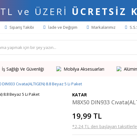
 TL ve ÜZERİ
ÜCRETSİZ 
Sipariş Takibi
İade ve Değişim
Markalarımız
S.S.
İş Sağlığı Ve Güvenliği
Mobilya Aksesuarları
Alümin
 DIN933 Cıvata(ALTIGEN) 8.8 Beyaz 5 Li Paket
KATAR
M8X50 DIN933 Cıvata(ALT
19,99 TL
*2,24 TL den başlayan taksitlerle