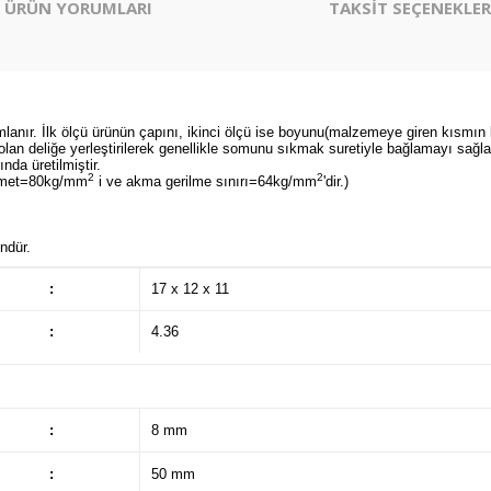
ÜRÜN YORUMLARI
TAKSİT SEÇENEKLER
anır. İlk ölçü ürünün çapını, ikinci ölçü ise boyunu(malzemeye giren kısmın 
lan deliğe yerleştirilerek genellikle somunu sıkmak suretiyle bağlamayı sağla
nda üretilmiştir.
2
2
avemet=80kg/mm
i ve akma gerilme sınırı=64kg/mm
'dir.)
ündür.
:
17 x 12 x 11
:
4.36
:
8 mm
:
50 mm