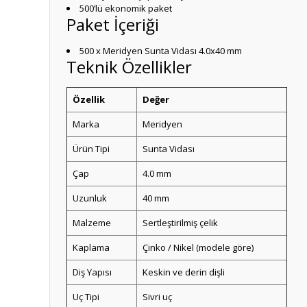
500’lü ekonomik paket
Paket İçeriği
500 x Meridyen Sunta Vidası 4.0x40 mm
Teknik Özellikler
Özellik
Değer
Marka
Meridyen
Ürün Tipi
Sunta Vidası
Çap
4.0 mm
Uzunluk
40 mm
Malzeme
Sertleştirilmiş çelik
Kaplama
Çinko / Nikel (modele göre)
Diş Yapısı
Keskin ve derin dişli
Uç Tipi
Sivri uç