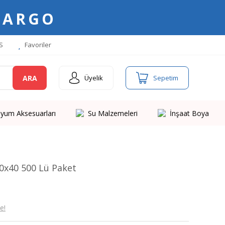
KARGO
S
Favoriler
ARA
Üyelik
Sepetim
yum Aksesuarları
Su Malzemeleri
İnşaat Boya
.0x40 500 Lü Paket
e!