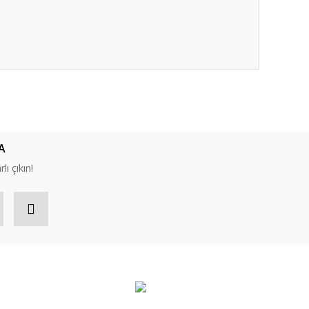
ıza iletebilirsiniz.
A
lı çıkın!