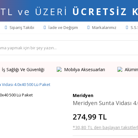
 TL ve ÜZERİ
ÜCRETSİZ 
Sipariş Takibi
İade ve Değişim
Markalarımız
S.S.
İş Sağlığı Ve Güvenliği
Mobilya Aksesuarları
Alümin
 Vidası 4.0x40 500 Lü Paket
Meridyen
Meridyen Sunta Vidası 4
274,99 TL
*30,80 TL den başlayan taksitlerl