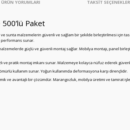
ÜRÜN YORUMLARI
TAKSİT SEÇENEKLER
 500’lü Paket
 ve sunta malzemelerin güvenli ve sağlam bir şekilde birleştirilmesi için tas
n performans sunar.
ki malzemelerde güçlü ve güvenli montaj sağlar. Mobilya montajı, panel birl
lı ve pratik montaj imkanı sunar. Malzemeye kolayca nüfuz ederek güvenli 
 ömürlü kullanım sunar. Yoğun kullanımda deformasyona karşı dirençlidir.
omik ve avantajlı bir çözümdür. Marangozluk, mobilya üretimi ve tamirat işler