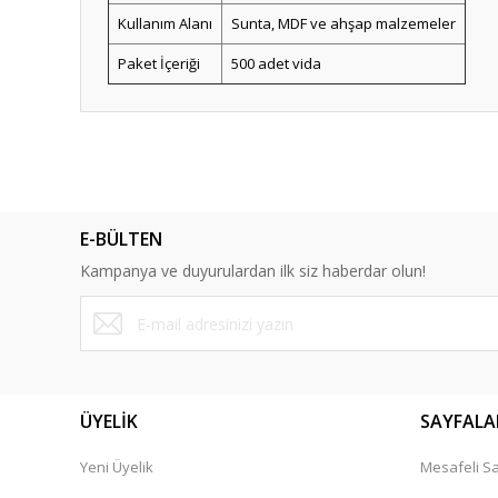
Kullanım Alanı
Sunta, MDF ve ahşap malzemeler
Paket İçeriği
500 adet vida
Bu ürünün fiyat bilgisi, resim, ürün açıklamalarında ve diğ
Görüş ve önerileriniz için teşekkür ederiz.
Ürün resmi kalitesiz, bozuk veya görüntülenemiyor.
E-BÜLTEN
Ürün açıklamasında eksik bilgiler bulunuyor.
Kampanya ve duyurulardan ilk siz haberdar olun!
Ürün bilgilerinde hatalar bulunuyor.
Ürün fiyatı diğer sitelerden daha pahalı.
Bu ürüne benzer farklı alternatifler olmalı.
ÜYELİK
SAYFALA
Yeni Üyelik
Mesafeli Sa