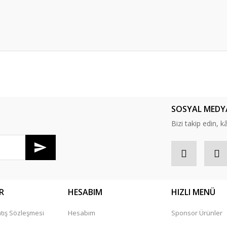
er konularda yetersiz gördüğünüz noktaları öneri formunu kullanarak tarafım
Bu ürüne ilk yorumu siz yapın!
SOSYAL MEDY
Yorum Yaz
Bizi takip edin, kâr
R
HESABIM
HIZLI MENÜ
tış Sözleşmesi
Hesabım
Sponsor Ürünler
Gönder