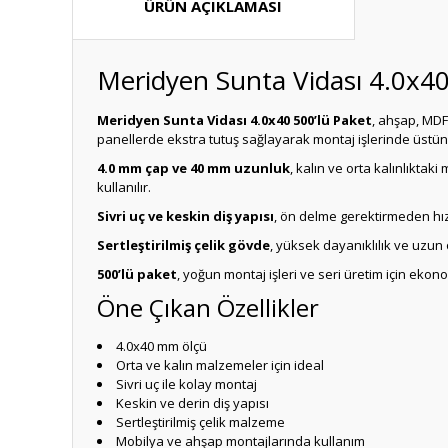
ÜRÜN AÇIKLAMASI
Meridyen Sunta Vidası 4.0x40
Meridyen Sunta Vidası 4.0x40 500’lü Paket
, ahşap, MDF
panellerde ekstra tutuş sağlayarak montaj işlerinde üstü
4.0 mm çap ve 40 mm uzunluk
, kalın ve orta kalınlıkta
kullanılır.
Sivri uç ve keskin diş yapısı
, ön delme gerektirmeden hız
Sertleştirilmiş çelik gövde
, yüksek dayanıklılık ve uzun
500’lü paket
, yoğun montaj işleri ve seri üretim için ekon
Öne Çıkan Özellikler
4.0x40 mm ölçü
Orta ve kalın malzemeler için ideal
Sivri uç ile kolay montaj
Keskin ve derin diş yapısı
Sertleştirilmiş çelik malzeme
Mobilya ve ahşap montajlarında kullanım