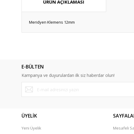
ÜRÜN AÇIKLAMASI
Meridyen Klemens 12mm
Bu ürünün fiyat bilgisi, resim, ürün açıklamalarında ve diğ
Görüş ve önerileriniz için teşekkür ederiz.
Ürün resmi kalitesiz, bozuk veya görüntülenemiyor.
E-BÜLTEN
Ürün açıklamasında eksik bilgiler bulunuyor.
Kampanya ve duyurulardan ilk siz haberdar olun!
Ürün bilgilerinde hatalar bulunuyor.
Ürün fiyatı diğer sitelerden daha pahalı.
Bu ürüne benzer farklı alternatifler olmalı.
ÜYELİK
SAYFALA
Yeni Üyelik
Mesafeli Sa