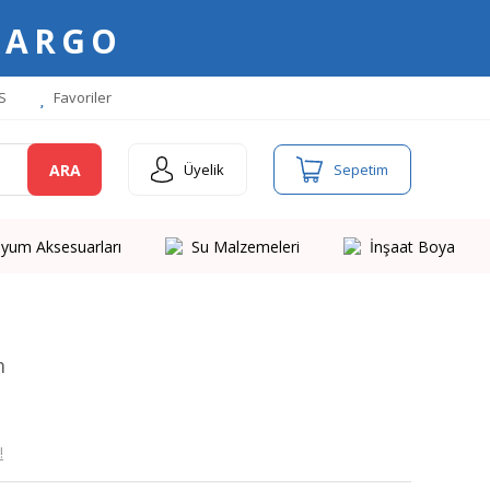
KARGO
S
Favoriler
ARA
Üyelik
Sepetim
yum Aksesuarları
Su Malzemeleri
İnşaat Boya
m
!