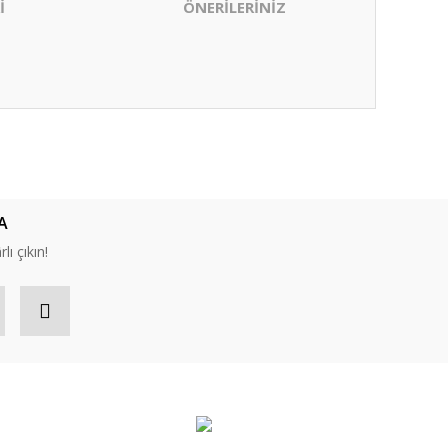
İ
ÖNERİLERİNİZ
ıza iletebilirsiniz.
A
lı çıkın!