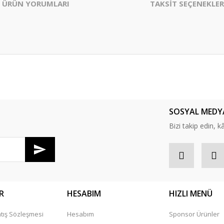
ÜRÜN YORUMLARI
TAKSİT SEÇENEKLER
er konularda yetersiz gördüğünüz noktaları öneri formunu kullanarak tarafım
Bu ürüne ilk yorumu siz yapın!
SOSYAL MEDY
Yorum Yaz
Bizi takip edin, kâr
R
HESABIM
HIZLI MENÜ
tış Sözleşmesi
Hesabım
Sponsor Ürünler