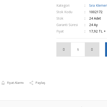
Kategori
Sıra Kleme
Stok Kodu
1002172
Stok
24 Adet
Garanti Süresi
24 Ay
Fiyat
17,92 TL +
Fiyat Alarmı
Paylaş