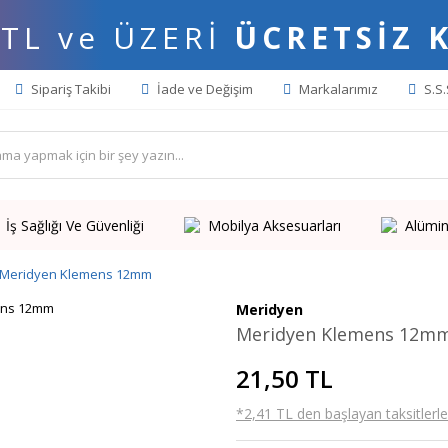
 TL ve ÜZERİ
ÜCRETSİZ 
Sipariş Takibi
İade ve Değişim
Markalarımız
S.S.
İş Sağlığı Ve Güvenliği
Mobilya Aksesuarları
Alümin
Meridyen Klemens 12mm
Meridyen
Meridyen Klemens 12m
21,50 TL
*2,41 TL den başlayan taksitlerle