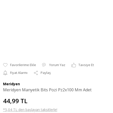
Yorum Yaz
Tavsiye Et
Fiyat Alarmı
Paylaş
Meridyen
Meridyen Manyetik Bits Pozi Pz2x100 Mm Adet
44,99 TL
*5,04 TL den başlayan taksitlerle!