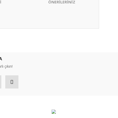
İ
ÖNERİLERİNİZ
ıza iletebilirsiniz.
A
lı çıkın!