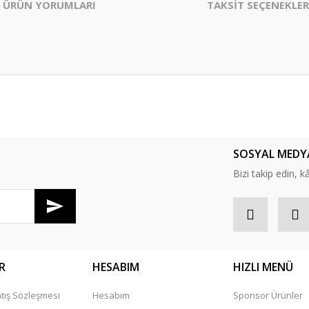
ÜRÜN YORUMLARI
TAKSİT SEÇENEKLER
er konularda yetersiz gördüğünüz noktaları öneri formunu kullanarak tarafım
Bu ürüne ilk yorumu siz yapın!
SOSYAL MEDY
Yorum Yaz
Bizi takip edin, kâr
R
HESABIM
HIZLI MENÜ
tış Sözleşmesi
Hesabım
Sponsor Ürünler