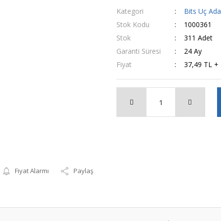
Kategori
Bits Uç Ad
Stok Kodu
1000361
Stok
311 Adet
Garanti Süresi
24 Ay
Fiyat
37,49 TL +
Fiyat Alarmı
Paylaş