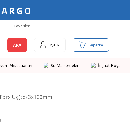
KARGO
S
Favoriler
ARA
Üyelik
Sepetim
yum Aksesuarları
Su Malzemeleri
İnşaat Boya
 Torx Uç(tx) 3x100mm
!