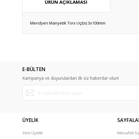
ÜRÜN AÇIKLAMASI
Meridyen Manyetik Torx Uç(tx) 3x100mm
Bu ürünün fiyat bilgisi, resim, ürün açıklamalarında ve diğ
Görüş ve önerileriniz için teşekkür ederiz.
Ürün resmi kalitesiz, bozuk veya görüntülenemiyor.
E-BÜLTEN
Ürün açıklamasında eksik bilgiler bulunuyor.
Kampanya ve duyurulardan ilk siz haberdar olun!
Ürün bilgilerinde hatalar bulunuyor.
Ürün fiyatı diğer sitelerden daha pahalı.
Bu ürüne benzer farklı alternatifler olmalı.
ÜYELİK
SAYFALA
Yeni Üyelik
Mesafeli Sa