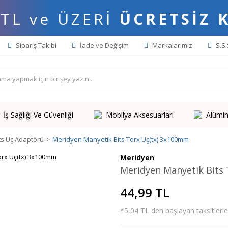
 TL ve ÜZERİ
ÜCRETSİZ 
Sipariş Takibi
İade ve Değişim
Markalarımız
S.S.
İş Sağlığı Ve Güvenliği
Mobilya Aksesuarları
Alümin
ts Uç Adaptörü
Meridyen Manyetik Bits Torx Uç(tx) 3x100mm
Meridyen
Meridyen Manyetik Bits
44,99 TL
*5,04 TL den başlayan taksitlerle