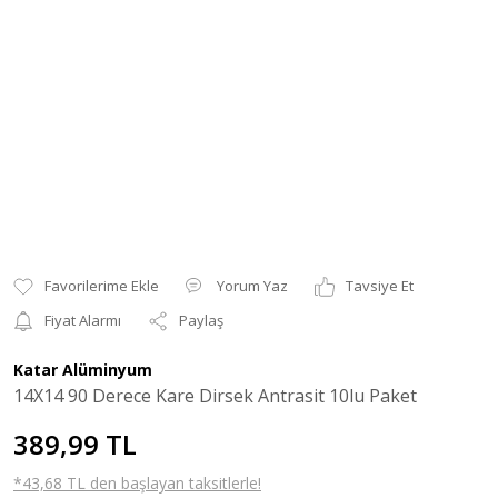
Yorum Yaz
Tavsiye Et
Fiyat Alarmı
Paylaş
Katar Alüminyum
14X14 90 Derece Kare Dirsek Antrasit 10lu Paket
389,99 TL
*43,68 TL den başlayan taksitlerle!