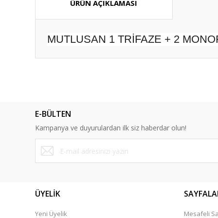
ÜRÜN AÇIKLAMASI
MUTLUSAN 1 TRİFAZE + 2 MON
Bu ürünün fiyat bilgisi, resim, ürün açıklamalarında ve diğ
Görüş ve önerileriniz için teşekkür ederiz.
Ürün resmi kalitesiz, bozuk veya görüntülenemiyor.
E-BÜLTEN
Ürün açıklamasında eksik bilgiler bulunuyor.
Kampanya ve duyurulardan ilk siz haberdar olun!
Ürün bilgilerinde hatalar bulunuyor.
Ürün fiyatı diğer sitelerden daha pahalı.
Bu ürüne benzer farklı alternatifler olmalı.
ÜYELİK
SAYFALA
Yeni Üyelik
Mesafeli Sa