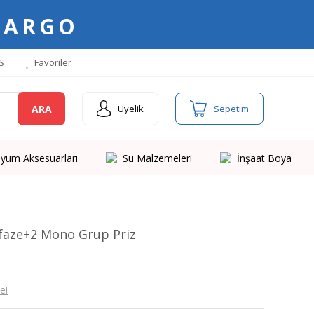
KARGO
S
Favoriler
ARA
Üyelik
Sepetim
yum Aksesuarları
Su Malzemeleri
İnşaat Boya
ifaze+2 Mono Grup Priz
e!