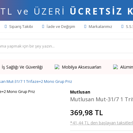
 TL ve ÜZERİ
ÜCRETSİZ 
Sipariş Takibi
İade ve Değişim
Markalarımız
S.S.
İş Sağlığı Ve Güvenliği
Mobilya Aksesuarları
Alümin
san Mut-31/7 1 Trifaze+2 Mono Grup Priz
Mutlusan
Mutlusan Mut-31/7 1 Tr
369,98 TL
*41,44 TL den başlayan taksitlerl