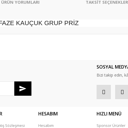
ÜRÜN YORUMLARI
TAKSİT SEÇENEKLER
OFAZE KAUÇUK GRUP PRİZ
er konularda yetersiz gördüğünüz noktaları öneri formunu kullanarak tarafım
Bu ürüne ilk yorumu siz yapın!
SOSYAL MEDY
Yorum Yaz
Bizi takip edin, kâr
R
HESABIM
HIZLI MENÜ
tış Sözleşmesi
Hesabım
Sponsor Ürünler