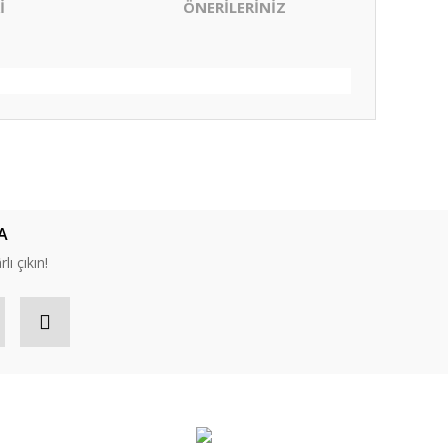
İ
ÖNERİLERİNİZ
ıza iletebilirsiniz.
A
lı çıkın!