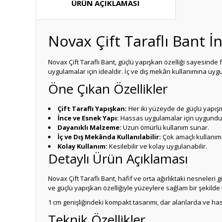
ÜRÜN AÇIKLAMASI
Novax Çift Taraflı Bant 
Novax Çift Taraflı Bant, güçlü yapışkan özelliği sayesind
uygulamalar için idealdir. İç ve dış mekân kullanımına uyg
Öne Çıkan Özellikler
Çift Taraflı Yapışkan:
Her iki yüzeyde de güçlü yapış
İnce ve Esnek Yapı:
Hassas uygulamalar için uygundu
Dayanıklı Malzeme:
Uzun ömürlü kullanım sunar.
İç ve Dış Mekânda Kullanılabilir:
Çok amaçlı kullanım
Kolay Kullanım:
Kesilebilir ve kolay uygulanabilir.
Detaylı Ürün Açıklaması
Novax Çift Taraflı Bant, hafif ve orta ağırlıktaki nesneler
ve güçlü yapışkan özelliğiyle yüzeylere sağlam bir şekilde t
1 cm genişliğindeki kompakt tasarımı, dar alanlarda ve has
Teknik Özellikler