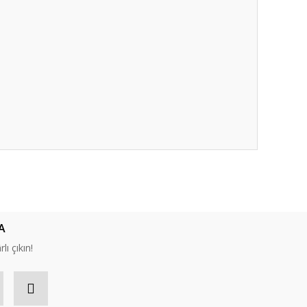
ıza iletebilirsiniz.
A
lı çıkın!