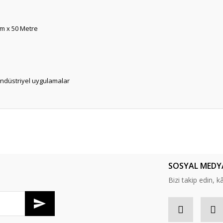
cm x 50 Metre
 endüstriyel uygulamalar
er konularda yetersiz gördüğünüz noktaları öneri formunu kullanarak tarafım
Bu ürüne ilk yorumu siz yapın!
SOSYAL MEDY
Yorum Yaz
Bizi takip edin, kâr