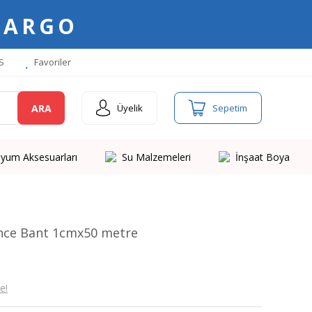
KARGO
S
Favoriler
ARA
Üyelik
Sepetim
yum Aksesuarları
Su Malzemeleri
İnşaat Boya
 İnce Bant 1cmx50 metre
e!