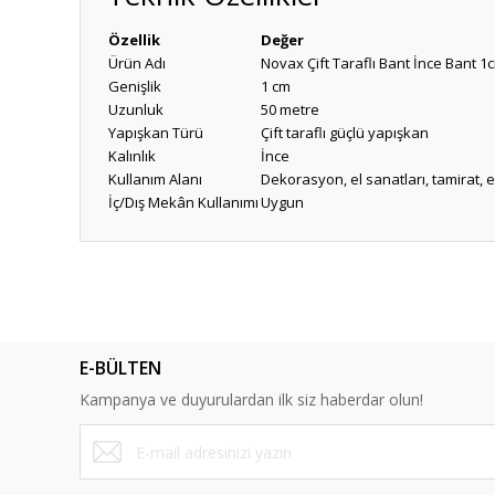
Özellik
Değer
Ürün Adı
Novax Çift Taraflı Bant İnce Bant 1
Genişlik
1 cm
Uzunluk
50 metre
Yapışkan Türü
Çift taraflı güçlü yapışkan
Kalınlık
İnce
Kullanım Alanı
Dekorasyon, el sanatları, tamirat,
İç/Dış Mekân Kullanımı
Uygun
Bu ürünün fiyat bilgisi, resim, ürün açıklamalarında ve diğ
Görüş ve önerileriniz için teşekkür ederiz.
Ürün resmi kalitesiz, bozuk veya görüntülenemiyor.
E-BÜLTEN
Ürün açıklamasında eksik bilgiler bulunuyor.
Kampanya ve duyurulardan ilk siz haberdar olun!
Ürün bilgilerinde hatalar bulunuyor.
Ürün fiyatı diğer sitelerden daha pahalı.
Bu ürüne benzer farklı alternatifler olmalı.