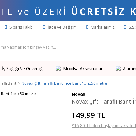
 TL ve ÜZERİ
ÜCRETSİZ 
Sipariş Takibi
İade ve Değişim
Markalarımız
S.S.
İş Sağlığı Ve Güvenliği
Mobilya Aksesuarları
Alümin
raflı Bant
Novax Çift Taraflı Bant İnce Bant 1cmx50 metre
Novax
Novax Çift Taraflı Bant
149,99 TL
*16,80 TL den başlayan taksitlerl