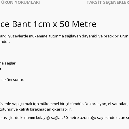
ÜRÜN YORUMLARI
TAKSİT SEÇENEKLER
İnce Bant 1cm x 50 Metre
e farklı yüzeylerde mükemmel tutunma sağlayan dayanıklı ve pratik bir ürün
undur.
ma sağlar.
r.
 imkânı sunar.
i güvenle yapıştırmak için mükemmel bir çözümdür. Dekorasyon, el sanatları, 
utunur ve kalıntı bırakmadan çıkarılabilir.
sas işlerde kullanım kolaylığı sağlar. 50 metre uzunluğu sayesinde uzun sü