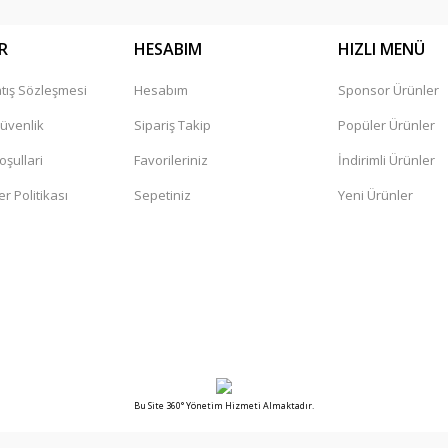
R
HESABIM
HIZLI MENÜ
tış Sözleşmesi
Hesabım
Sponsor Ürünler
Gönder
Güvenlik
Sipariş Takip
Popüler Ürünler
oşullari
Favorileriniz
İndirimli Ürünler
er Politikası
Sepetiniz
Yeni Ürünler
Bu Site 360° Yönetim Hizmeti Almaktadır.