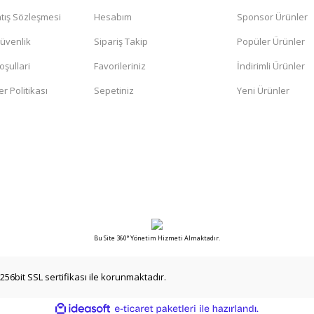
tış Sözleşmesi
Hesabım
Sponsor Ürünler
Gönder
Güvenlik
Sipariş Takip
Popüler Ürünler
oşullari
Favorileriniz
İndirimli Ürünler
er Politikası
Sepetiniz
Yeni Ürünler
Bu Site 360° Yönetim Hizmeti Almaktadır.
256bit SSL sertifikası ile korunmaktadır.
ile
ideasoft
e-