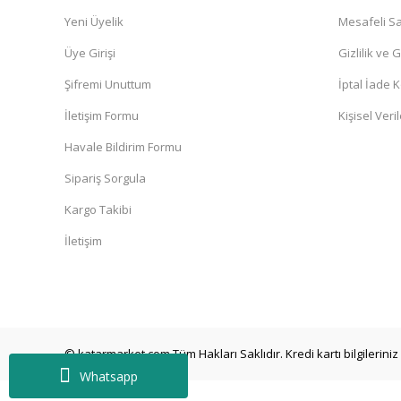
Yeni Üyelik
Mesafeli Sa
Üye Girişi
Gizlilik ve 
Şifremi Unuttum
İptal İade K
İletişim Formu
Kişisel Veril
Havale Bildirim Formu
Sipariş Sorgula
Kargo Takibi
İletişim
© katarmarket.com Tüm Hakları Saklıdır. Kredi kartı bilgileriniz 
Whatsapp