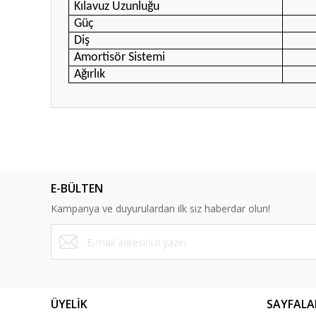
Kılavuz Uzunluğu
Güç
Diş
Amortisör Sistemi
Ağırlık
Bu ürünün fiyat bilgisi, resim, ürün açıklamalarında ve diğ
Görüş ve önerileriniz için teşekkür ederiz.
Ürün resmi kalitesiz, bozuk veya görüntülenemiyor.
E-BÜLTEN
Ürün açıklamasında eksik bilgiler bulunuyor.
Kampanya ve duyurulardan ilk siz haberdar olun!
Ürün bilgilerinde hatalar bulunuyor.
Ürün fiyatı diğer sitelerden daha pahalı.
Bu ürüne benzer farklı alternatifler olmalı.
ÜYELİK
SAYFALA