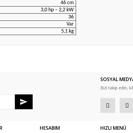
46 cm
3,0 hp – 2,2 kW
36
Var
5,1 kg
er konularda yetersiz gördüğünüz noktaları öneri formunu kullanarak tarafım
Bu ürüne ilk yorumu siz yapın!
SOSYAL MEDY
Yorum Yaz
Bizi takip edin, kâr
R
HESABIM
HIZLI MENÜ