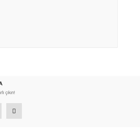
ıza iletebilirsiniz.
A
lı çıkın!