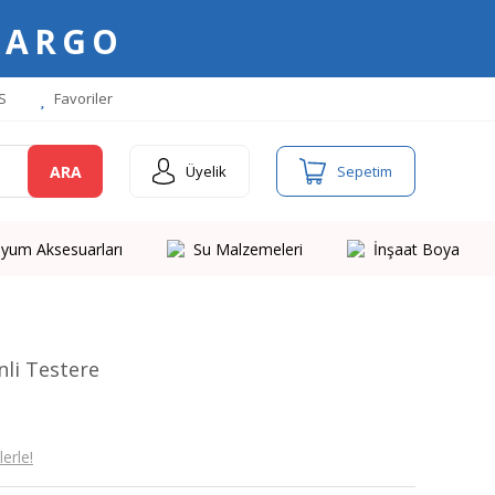
KARGO
S
Favoriler
ARA
Üyelik
Sepetim
yum Aksesuarları
Su Malzemeleri
İnşaat Boya
li Testere
erle!