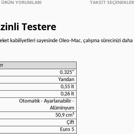
ÜRÜN YORUMLARI
TAKSİT SEÇENEKLER
inli Testere
ket kabiliyetleri sayesinde Oleo-Mac, çalışma sürecinizi daha d
er
0.325"
Yandan
0,55 lt
0,26 lt
Otomatık - Ayarlanabilir -
Alüminyum
50,9 cm³
Çift
Euro 5