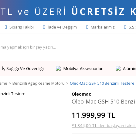
 TL ve ÜZERİ
ÜCRETSİZ 
Sipariş Takibi
İade ve Değişim
Markalarımız
S.S.
İş Sağlığı Ve Güvenliği
Mobilya Aksesuarları
Alümin
esme
Benzinli Ağaç Kesme Motoru
Oleo-Mac GSH 510 Benzinli Testere
Oleomac
Oleo-Mac GSH 510 Benzin
11.999,99 TL
*1.344,00 TL den başlayan taksitl