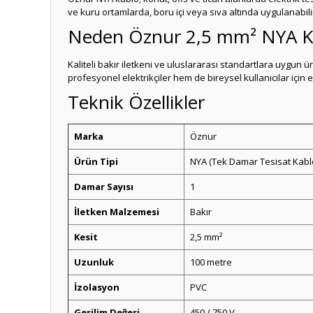
ve kuru ortamlarda, boru içi veya sıva altında uygulanabili
Neden Öznur 2,5 mm² NYA K
Kaliteli bakır iletkeni ve uluslararası standartlara uygun ür
profesyonel elektrikçiler hem de bireysel kullanıcılar için e
Teknik Özellikler
Marka
Öznur
Ürün Tipi
NYA (Tek Damar Tesisat Kabl
Damar Sayısı
1
İletken Malzemesi
Bakır
Kesit
2,5 mm²
Uzunluk
100 metre
İzolasyon
PVC
Gerilim Değeri
450 / 750 V