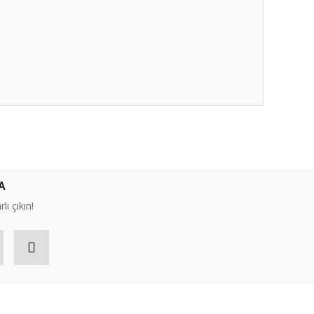
ıza iletebilirsiniz.
A
lı çıkın!