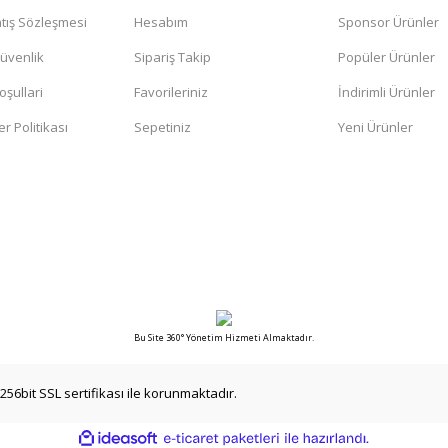
tış Sözleşmesi
Hesabım
Sponsor Ürünler
Gönder
Güvenlik
Sipariş Takip
Popüler Ürünler
oşullari
Favorileriniz
İndirimli Ürünler
er Politikası
Sepetiniz
Yeni Ürünler
Bu Site 360° Yönetim Hizmeti Almaktadır.
256bit SSL sertifikası ile korunmaktadır.
ile
ideasoft
e-