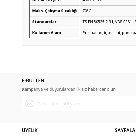
Maks. Çalışma Sıcaklığı
70°C
Standartlar
TS EN 50525-2-31, VDE 0281, I
Kullanım Alanı
Priz hatları, iç tesisat, pano b
Bu ürünün fiyat bilgisi, resim, ürün açıklamalarında ve diğ
Görüş ve önerileriniz için teşekkür ederiz.
Ürün resmi kalitesiz, bozuk veya görüntülenemiyor.
E-BÜLTEN
Ürün açıklamasında eksik bilgiler bulunuyor.
Kampanya ve duyurulardan ilk siz haberdar olun!
Ürün bilgilerinde hatalar bulunuyor.
Ürün fiyatı diğer sitelerden daha pahalı.
Bu ürüne benzer farklı alternatifler olmalı.
ÜYELİK
SAYFALA