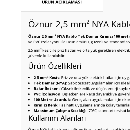
ÜRÜN AÇIKLAMASI
Öznur 2,5 mm² NYA Kabl
Öznur 2,5 mm² NYA Kablo Tek Damar Kırmızı 100 met
ve PVC izolasyonu ile uzun ömürlü, güvenli ve standartla
2,5 mm² kesiti ile priz hatları ve orta yük gerektiren elektr
güvenle kullanılabilir.
Ürün Özellikleri
2,5 mm² Kesit:
Priz ve orta yük elektrik hatları için uy
Tek Damar (NYA):
Sabit tesisat uygulamaları için ideal
Bakır İletken:
Yüksek iletkenlik ve düşük enerji kaybı 
PVC İzolasyon:
Dış etkenlere karşı dayanıklı ve güvenli
100 Metre Uzunluk:
Geniş alan uygulamaları için ek
Kırmızı Renk:
Faz hattı uygulamalarında kolay tanımla
Maksimum Çalışma Sıcaklığı:
70°C, standart tesisat k
Kullanım Alanları
Öznur NYA kablo; konut, ofis ve ticari alanlarda elektrik te