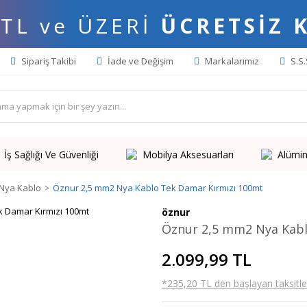
 TL ve ÜZERİ
ÜCRETSİZ 
Sipariş Takibi
İade ve Değişim
Markalarımız
S.S.
İş Sağlığı Ve Güvenliği
Mobilya Aksesuarları
Alümin
Nya Kablo
Öznur 2,5 mm2 Nya Kablo Tek Damar Kırmızı 100mt
öznur
Öznur 2,5 mm2 Nya Kabl
2.099,99 TL
*235,20 TL den başlayan taksitler