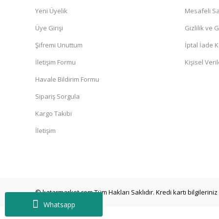
Yeni Üyelik
Mesafeli Sa
Üye Girişi
Gizlilik ve 
Şifremi Unuttum
İptal İade K
İletişim Formu
Kişisel Veril
Havale Bildirim Formu
Sipariş Sorgula
Kargo Takibi
İletişim
© katarmarket.com Tüm Hakları Saklıdır. Kredi kartı bilgileriniz 
Whatsapp