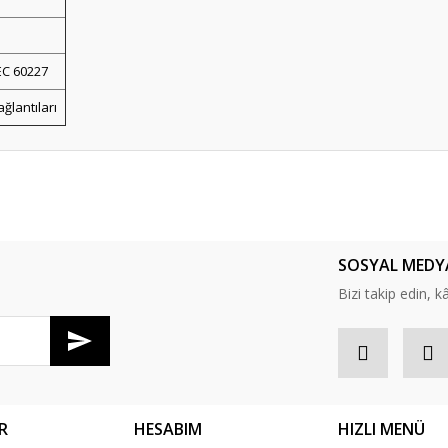
EC 60227
ağlantıları
er konularda yetersiz gördüğünüz noktaları öneri formunu kullanarak tarafım
Bu ürüne ilk yorumu siz yapın!
SOSYAL MEDY
Yorum Yaz
Bizi takip edin, kâr
R
HESABIM
HIZLI MENÜ