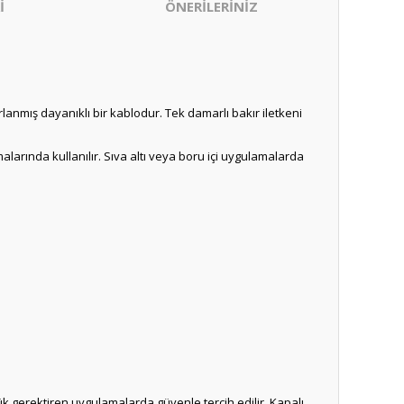
İ
ÖNERİLERİNİZ
arlanmış dayanıklı bir kablodur. Tek damarlı bakır iletkeni
amalarında kullanılır. Sıva altı veya boru içi uygulamalarda
 yük gerektiren uygulamalarda güvenle tercih edilir. Kapalı