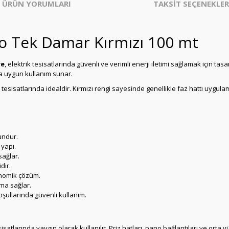
ÜRÜN YORUMLARI
TAKSİT SEÇENEKLER
o Tek Damar Kırmızı 100 mt
re
, elektrik tesisatlarında güvenli ve verimli enerji iletimi sağlamak için tas
ra uygun kullanım sunar.
ik tesisatlarında idealdir. Kırmızı rengi sayesinde genellikle faz hattı uygul
gundur.
 yapı.
sağlar.
dir.
onomik çözüm.
ma sağlar.
oşullarında güvenli kullanım.
sisatlarında yaygın olarak kullanılır. Priz hatları, pano bağlantıları ve orta