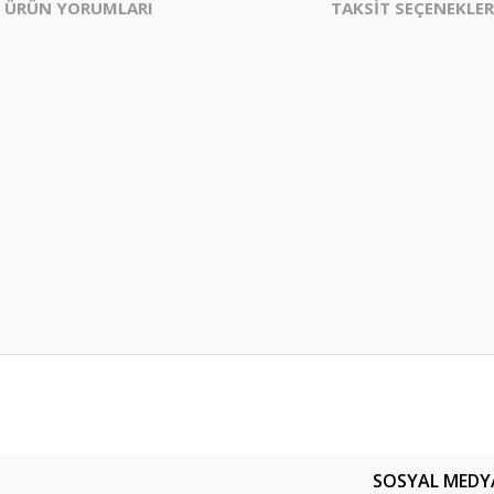
ÜRÜN YORUMLARI
TAKSİT SEÇENEKLER
er konularda yetersiz gördüğünüz noktaları öneri formunu kullanarak tarafım
Bu ürüne ilk yorumu siz yapın!
SOSYAL MEDY
Yorum Yaz