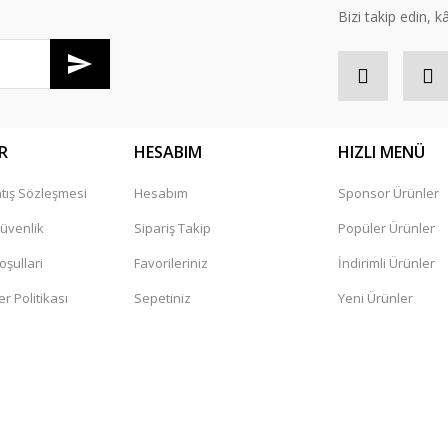
Bizi takip edin, kâr
R
HESABIM
HIZLI MENÜ
tış Sözleşmesi
Hesabım
Sponsor Ürünler
Gönder
Güvenlik
Sipariş Takip
Popüler Ürünler
oşullari
Favorileriniz
İndirimli Ürünler
er Politikası
Sepetiniz
Yeni Ürünler