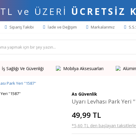
 TL ve ÜZERİ
ÜCRETSİZ 
Sipariş Takibi
İade ve Değişim
Markalarımız
S.S.
İş Sağlığı Ve Güvenliği
Mobilya Aksesuarları
Alümin
sı Park Yeri ''1587''
As Güvenlik
Uyarı Levhası Park Yeri ''
49,99 TL
*5,60 TL den başlayan taksitlerle