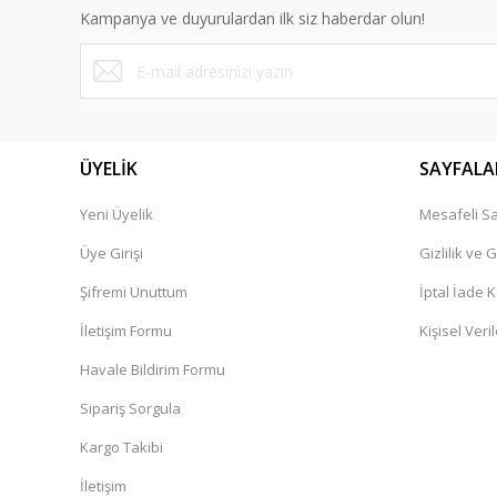
Ürün açıklamasında eksik bilgiler bulunuyor.
Kampanya ve duyurulardan ilk siz haberdar olun!
Ürün bilgilerinde hatalar bulunuyor.
Ürün fiyatı diğer sitelerden daha pahalı.
Bu ürüne benzer farklı alternatifler olmalı.
ÜYELİK
SAYFALA
Yeni Üyelik
Mesafeli Sa
Üye Girişi
Gizlilik ve 
Şifremi Unuttum
İptal İade K
İletişim Formu
Kişisel Veril
Havale Bildirim Formu
Sipariş Sorgula
Kargo Takibi
İletişim