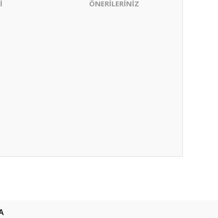
İ
ÖNERİLERİNİZ
ıza iletebilirsiniz.
A