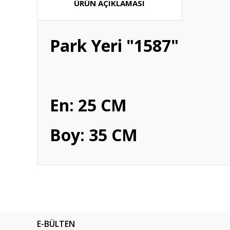
ÜRÜN AÇIKLAMASI
Park Yeri "1587"
En: 25 CM
Boy: 35 CM
Bu ürünün fiyat bilgisi, resim, ürün açıklamalarında ve diğ
Görüş ve önerileriniz için teşekkür ederiz.
Ürün resmi kalitesiz, bozuk veya görüntülenemiyor.
E-BÜLTEN