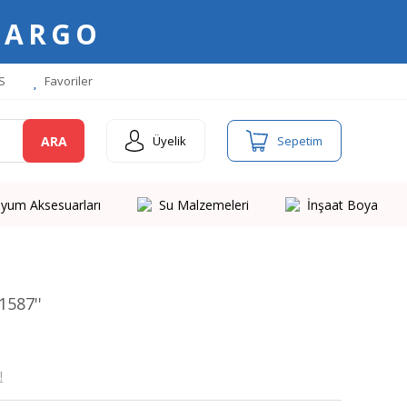
KARGO
S
Favoriler
ARA
Üyelik
Sepetim
yum Aksesuarları
Su Malzemeleri
İnşaat Boya
1587''
!