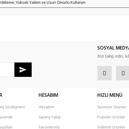
Kilitleme, Yüksek Yalıtım ve Uzun Ömürlü Kullanım
er konularda yetersiz gördüğünüz noktaları öneri formunu kullanarak tarafım
SOSYAL MEDY
Bizi takip edin, kâr
R
HESABIM
HIZLI MENÜ
tış Sözleşmesi
Hesabım
Sponsor Ürünler
Gönder
Güvenlik
Sipariş Takip
Popüler Ürünler
oşullari
Favorileriniz
İndirimli Ürünler