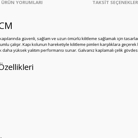
ÜRÜN YORUMLARI
TAKSİT SEÇENEKLER
 CM
ş kapılarında güvenli, sağlam ve uzun ömürlü kilitleme sağlamak için tasarl
lu çalışır. Kapı kolunun hareketiyle kilitleme pimleri karşılıklara geçerek
rak daha yüksek yalıtım performansı sunar. Galvaniz kaplamalı çelik gövdes
zellikleri