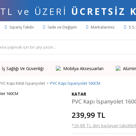
 TL ve ÜZERİ
ÜCRETSİZ 
Sipariş Takibi
İade ve Değişim
Markalarımız
S.S.
İş Sağlığı Ve Güvenliği
Mobilya Aksesuarları
Alümin
PVC Kapı Kilidi İspanyolet
PVC Kapı İspanyolet 160CM
KATAR
PVC Kapı İspanyolet 16
239,99 TL
*26,88 TL den başlayan taksitlerl