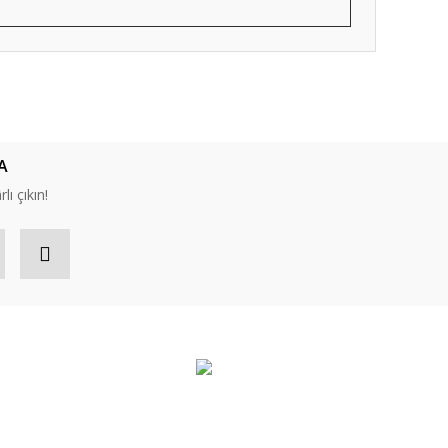
ıza iletebilirsiniz.
A
lı çıkın!