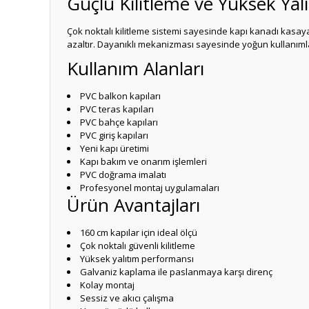
Güçlü Kilitleme ve Yüksek Yal
Çok noktalı kilitleme sistemi sayesinde kapı kanadı kasaya
azaltır. Dayanıklı mekanizması sayesinde yoğun kullanım
Kullanım Alanları
PVC balkon kapıları
PVC teras kapıları
PVC bahçe kapıları
PVC giriş kapıları
Yeni kapı üretimi
Kapı bakım ve onarım işlemleri
PVC doğrama imalatı
Profesyonel montaj uygulamaları
Ürün Avantajları
160 cm kapılar için ideal ölçü
Çok noktalı güvenli kilitleme
Yüksek yalıtım performansı
Galvaniz kaplama ile paslanmaya karşı direnç
Kolay montaj
Sessiz ve akıcı çalışma