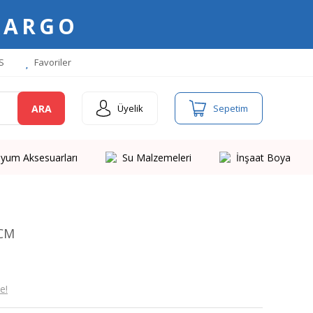
KARGO
S
Favoriler
ARA
Üyelik
Sepetim
yum Aksesuarları
Su Malzemeleri
İnşaat Boya
0CM
e!