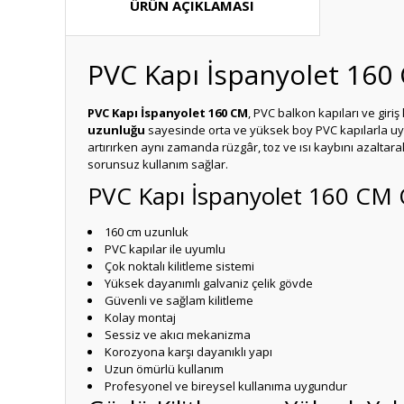
ÜRÜN AÇIKLAMASI
PVC Kapı İspanyolet 160
PVC Kapı İspanyolet 160 CM
, PVC balkon kapıları ve giri
uzunluğu
sayesinde orta ve yüksek boy PVC kapılarla uyum
artırırken aynı zamanda rüzgâr, toz ve ısı kaybını azalta
sorunsuz kullanım sağlar.
PVC Kapı İspanyolet 160 CM Ö
160 cm uzunluk
PVC kapılar ile uyumlu
Çok noktalı kilitleme sistemi
Yüksek dayanımlı galvaniz çelik gövde
Güvenli ve sağlam kilitleme
Kolay montaj
Sessiz ve akıcı mekanizma
Korozyona karşı dayanıklı yapı
Uzun ömürlü kullanım
Profesyonel ve bireysel kullanıma uygundur