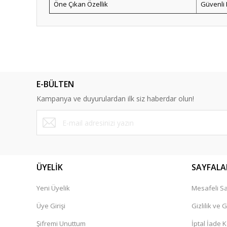
Öne Çıkan Özellik
Güvenli 
Bu ürünün fiyat bilgisi, resim, ürün açıklamalarında ve diğ
Görüş ve önerileriniz için teşekkür ederiz.
2
Ürün resmi kalitesiz, bozuk veya görüntülenemiyor.
E-BÜLTEN
Ürün açıklamasında eksik bilgiler bulunuyor.
Reses
Kampanya ve duyurulardan ilk siz haberdar olun!
Ürün bilgilerinde hatalar bulunuyor.
M... Z... | 26/01/2024
Ürün fiyatı diğer sitelerden daha pahalı.
Bu ürüne benzer farklı alternatifler olmalı.
Yorum Yaz
ÜYELİK
SAYFALA
Yeni Üyelik
Mesafeli Sa
Üye Girişi
Gizlilik ve 
Şifremi Unuttum
İptal İade K