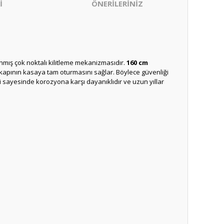
İ
ÖNERİLERİNİZ
anmış çok noktalı kilitleme mekanizmasıdır.
160 cm
 kapının kasaya tam oturmasını sağlar. Böylece güvenliği
i sayesinde korozyona karşı dayanıklıdır ve uzun yıllar